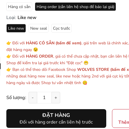
Hàng có sẵn
Hàng order (cần liên hệ shop để báo lại giá)
Loại:
Like new
Like new
New seal
Cọc trước
👉 Đối với
HÀNG CÓ SẴN (bấm để xem)
, giá trên web là chính xác
đặt hàng ngay 😉
👉 Đối với
HÀNG ORDER
, giá có thể chưa cập nhật, bạn cần liên hệ l
Shop để kiểm tra lại giá trước khi "Đặt cọc" 😁
👉 Bạn có thể theo dõi Facebook Shop
WOLVES STORE (bấm để 
những deal hàng new seal, like new hoặc hàng 2nd với giá cực kỳ tố
hàng ngày và được Shop tư vấn nhiệt tình 😋
Số lượng:
-
+
ĐẶT HÀNG
Đối với hàng order cần liên hệ trước
Thêm