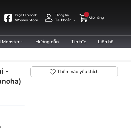
Page Facebook
Thông tin
Giỏ hàng
Wolves Store
Tài khoản
d Monster
Hướng dẫn
Tin tức
Liên hệ
i -
Thêm vào yêu thích
anoha)
)