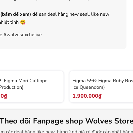
 (bấm để xem)
để săn deal hàng new seal, like new
nhiệt tình 😋
re #wolvesexclusive
: Figma Mori Calliope
Figma 596: Figma Ruby Ro
Production)
Ice Queendom)
00₫
1.900.000₫
Theo dõi Fanpage shop Wolves Stor
m các deal hàng like new, hàng 2nd giá rẻ được cập nhật hàn