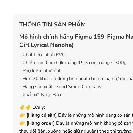
THÔNG TIN SẢN PHẨM
Mô hình chính hãng Figma 159: Figma N
Girl Lyrical Nanoha)
- Chất liệu: nhựa PVC
- Chiều cao: 6 inch (khoảng 15,3 cm), nặng ~ 300g
- Phụ kiện: như hình
- Hơn 20 khớp cử động linh hoạt cho các bạn tự do thay
- Hãng sản xuất: Good Smile Company
- Xuất xứ: Nhật Bản
✌️✌️ Lưu ý:
👉
[
Hàng có sẵn
]
Đây là những mô hình đang có sẵn t
👉
[Hàng order]
Đây là những mô hình không có sẵn t
thay đổi (lên, xuống hoặc giữ nguyên) theo thị trường