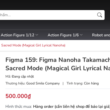
Action Figure 1/12
Action Figure 1/6
Robot an
Sacred Mode (Magical Girl Lyrical Nanoha)
Figma 159: Figma Nanoha Takamach
Sacred Mode (Magical Girl Lyrical N
Mã:
Đang cập nhật
Thương hiệu:
Good Smile Company
|
Tình trạng:
Còn hàng
500.000₫
Hình thức mua:
Hàng order (cần liên hệ shop để báo lại giá