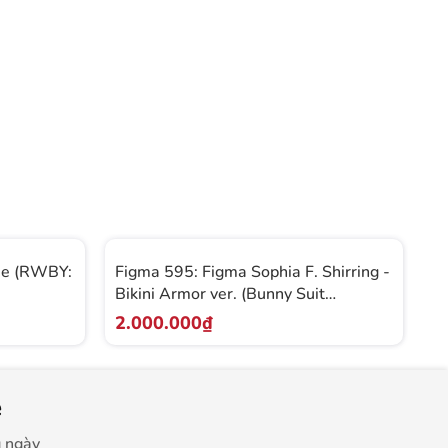
se (RWBY:
Figma 595: Figma Sophia F. Shirring -
F
Bikini Armor ver. (Bunny Suit
(
Planning)
2.000.000₫
2
e
g ngày