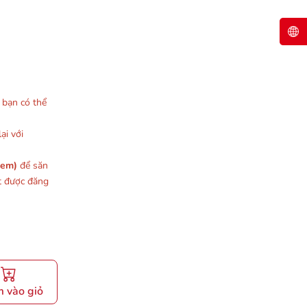
, bạn có thể
ại với
xem)
để săn
t được đăng
 vào giỏ