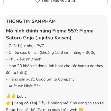
Thêm vào yêu thích
THÔNG TIN SẢN PHẨM
Mô hình chính hãng Figma 557: Figma
Satoru Gojo (Jujutsu Kaisen)
- Chất liệu: nhựa PVC
- Chiều cao: 6 inch (khoảng 15,3 cm), nặng ~ 300g
- Phụ kiện: như hình
- Hơn 20 khớp cử động linh hoạt cho các bạn tự do thay
đổi tư thế ;))
- Hãng sản xuất: Good Smile Company
- Xuất xứ: Nhật Bản
✌️✌️ Lưu ý:
👉
[
Hàng có sẵn
]
Đây là những mô hình đang có sẵn tại
Shop, bạn có thể đặt mua ngay trên web 😁