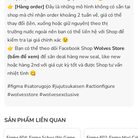
👉
[Hàng order]
Đây là những mô hình không có sẵn tại
shop mà chỉ nhận order khoảng 2 tuần về, giá có thể
thay đổi (lên, xuống hoặc giữ nguyên) theo thị
trường nước ngoài nên bạn có thể liên hệ với Shop để
kiểm tra lại giá chính xác 😉
👉 Bạn có thể theo dõi Facebook Shop
Wolves Store
(bấm để xem)
để săn deal hàng new seal, like new
hoặc hàng 2nd với giá cực kỳ tốt và được Shop tư vấn
nhiệt tình 😋
#figma #satorugojo #jujutsukaisen #actionfigure
#wolvesstore #wolvesexclusive
SẢN PHẨM LIÊN QUAN
Figma 604: Figma Schwi (No Game
Figma 602: Figma Mori Cal