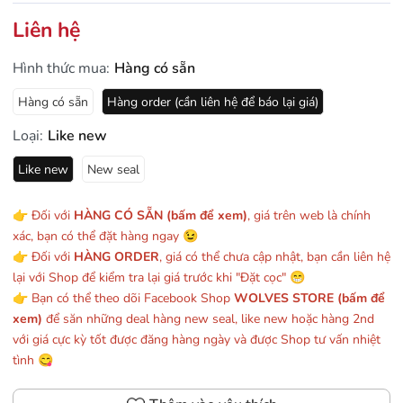
Liên hệ
Hình thức mua:
Hàng có sẵn
Hàng có sẵn
Hàng order (cần liên hệ để báo lại giá)
Loại:
Like new
Like new
New seal
👉 Đối với
HÀNG CÓ SẴN (bấm để xem)
, giá trên web là chính
xác, bạn có thể đặt hàng ngay 😉
👉 Đối với
HÀNG ORDER
, giá có thể chưa cập nhật, bạn cần liên hệ
lại với Shop để kiểm tra lại giá trước khi "Đặt cọc" 😁
👉 Bạn có thể theo dõi Facebook Shop
WOLVES STORE (bấm để
xem)
để săn những deal hàng new seal, like new hoặc hàng 2nd
với giá cực kỳ tốt được đăng hàng ngày và được Shop tư vấn nhiệt
tình 😋