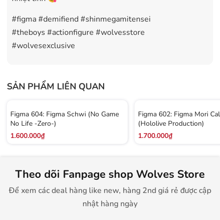
#figma #demifiend #shinmegamitensei
#theboys #actionfigure #wolvesstore
#wolvesexclusive
SẢN PHẨM LIÊN QUAN
Figma 604: Figma Schwi (No Game
Figma 602: Figma Mori Cal
No Life -Zero-)
(Hololive Production)
1.600.000₫
1.700.000₫
Theo dõi Fanpage shop Wolves Store
Để xem các deal hàng like new, hàng 2nd giá rẻ được cập
nhật hàng ngày