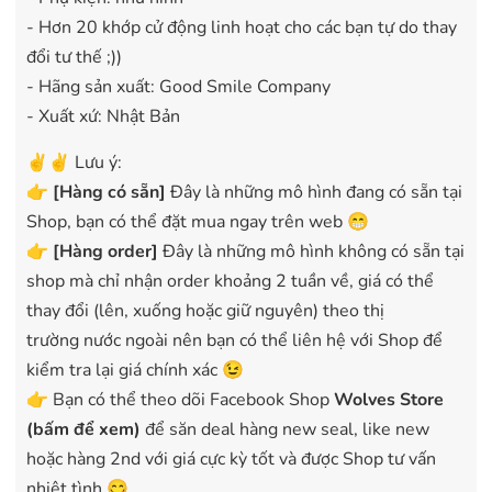
- Hơn 20 khớp cử động linh hoạt cho các bạn tự do thay
đổi tư thế ;))
- Hãng sản xuất: Good Smile Company
- Xuất xứ: Nhật Bản
✌️✌️ Lưu ý:
👉
[
Hàng có sẵn
]
Đây là những mô hình đang có sẵn tại
Shop, bạn có thể đặt mua ngay trên web 😁
👉
[Hàng order]
Đây là những mô hình không có sẵn tại
shop mà chỉ nhận order khoảng 2 tuần về, giá có thể
thay đổi (lên, xuống hoặc giữ nguyên) theo thị
trường nước ngoài nên bạn có thể liên hệ với Shop để
kiểm tra lại giá chính xác 😉
👉 Bạn có thể theo dõi Facebook Shop
Wolves Store
(bấm để xem)
để săn deal hàng new seal, like new
hoặc hàng 2nd với giá cực kỳ tốt và được Shop tư vấn
nhiệt tình 😋