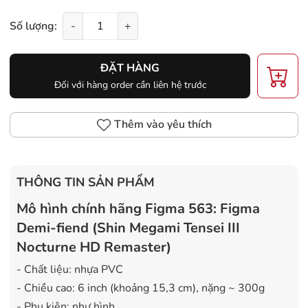
Số lượng:
-
+
ĐẶT HÀNG
Đối với hàng order cần liên hệ trước
Thêm vào yêu thích
THÔNG TIN SẢN PHẨM
Mô hình chính hãng Figma 563: Figma
Demi-fiend (Shin Megami Tensei III
Nocturne HD Remaster)
- Chất liệu: nhựa PVC
- Chiều cao: 6 inch (khoảng 15,3 cm), nặng ~ 300g
- Phụ kiện: như hình