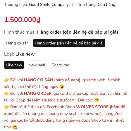
Thương hiệu:
Good Smile Company
|
Tình trạng:
Còn hàng
1.500.000₫
Hình thức mua:
Hàng order (cần liên hệ để báo lại giá)
Hàng có sẵn
Hàng order (cần liên hệ để báo lại giá)
Loại:
Like new
Like new
New seal
Cọc trước
👉 Đối với
HÀNG CÓ SẴN (bấm để xem)
, giá trên web là chính
xác, bạn có thể đặt hàng ngay 😉
👉 Đối với
HÀNG ORDER
, giá có thể chưa cập nhật, bạn cần liên hệ
lại với Shop để kiểm tra lại giá trước khi "Đặt cọc" 😁
👉 Bạn có thể theo dõi Facebook Shop
WOLVES STORE (bấm để
xem)
để săn những deal hàng new seal, like new hoặc hàng 2nd
với giá cực kỳ tốt được đăng hàng ngày và được Shop tư vấn nhiệt
tình 😋