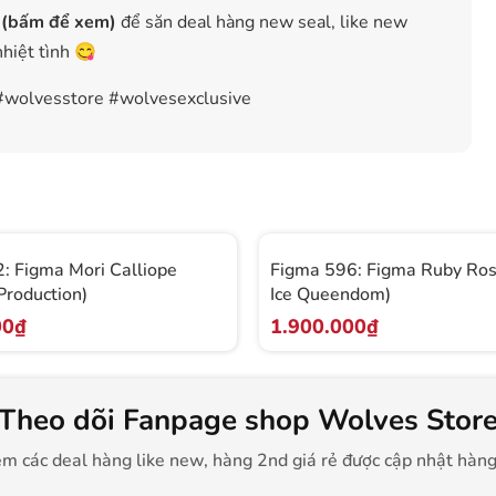
 (bấm để xem)
để săn deal hàng new seal, like new
nhiệt tình 😋
e #wolvesstore #wolvesexclusive
: Figma Mori Calliope
Figma 596: Figma Ruby Ro
Production)
Ice Queendom)
00₫
1.900.000₫
Theo dõi Fanpage shop Wolves Stor
m các deal hàng like new, hàng 2nd giá rẻ được cập nhật hàn