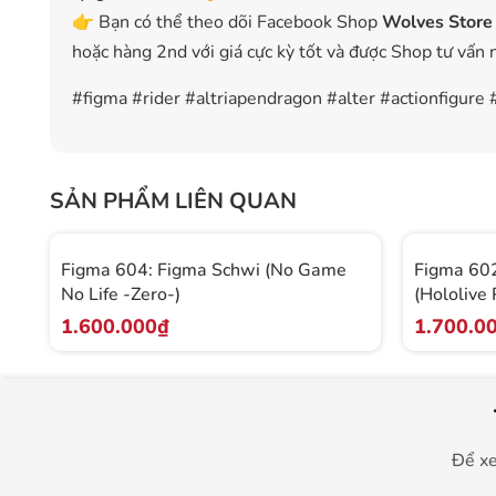
👉 Bạn có thể theo dõi Facebook Shop
Wolves Store
hoặc hàng 2nd với giá cực kỳ tốt và được Shop tư vấn 
#figma #rider #altriapendragon #alter #actionfigur
SẢN PHẨM LIÊN QUAN
Figma 604: Figma Schwi (No Game
Figma 602
No Life -Zero-)
(Hololive 
1.600.000₫
1.700.0
Để xe