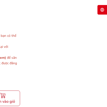
, bạn có thể
ại với
xem)
để săn
t được đăng
 vào giỏ