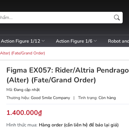
Action Figure 1/12
Action Figure 1/6
Robot an
Alter) (Fate/Grand Order)
Figma EX057: Rider/Altria Pendrag
(Alter) (Fate/Grand Order)
Mã:
Đang cập nhật
Thương hiệu:
Good Smile Company
|
Tình trạng:
Còn hàng
1.400.000₫
Hình thức mua:
Hàng order (cần liên hệ để báo lại giá)