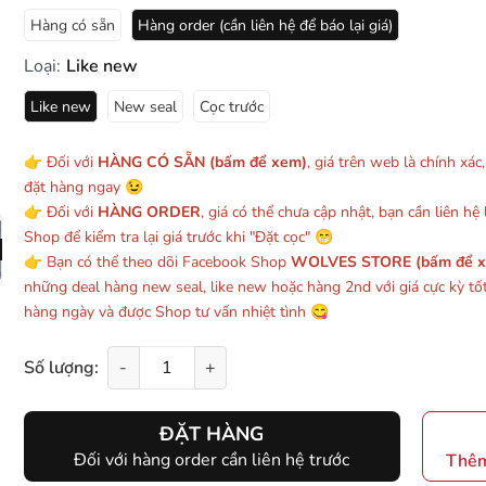
Hàng có sẵn
Hàng order (cần liên hệ để báo lại giá)
Loại:
Like new
Like new
New seal
Cọc trước
👉 Đối với
HÀNG CÓ SẴN (bấm để xem)
, giá trên web là chính xác
đặt hàng ngay 😉
👉 Đối với
HÀNG ORDER
, giá có thể chưa cập nhật, bạn cần liên hệ l
Shop để kiểm tra lại giá trước khi "Đặt cọc" 😁
👉 Bạn có thể theo dõi Facebook Shop
WOLVES STORE (bấm để 
những deal hàng new seal, like new hoặc hàng 2nd với giá cực kỳ tố
hàng ngày và được Shop tư vấn nhiệt tình 😋
Số lượng:
-
+
ĐẶT HÀNG
Đối với hàng order cần liên hệ trước
Thêm