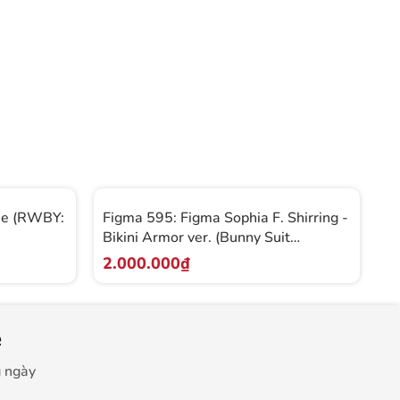
se (RWBY:
Figma 595: Figma Sophia F. Shirring -
F
Bikini Armor ver. (Bunny Suit
(
Planning)
2.000.000₫
2
e
g ngày