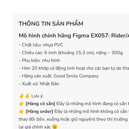
THÔNG TIN SẢN PHẨM
Mô hình chính hãng Figma EX057: Rider/A
- Chất liệu: nhựa PVC
- Chiều cao: 6 inch (khoảng 15,3 cm), nặng ~ 300g
- Phụ kiện: như hình
- Hơn 20 khớp cử động linh hoạt cho các bạn tự do thay
- Hãng sản xuất: Good Smile Company
- Xuất xứ: Nhật Bản
✌️✌️ Lưu ý:
👉
[
Hàng có sẵn
]
Đây là những mô hình đang có sẵn t
👉
[Hàng order]
Đây là những mô hình không có sẵn t
thay đổi (lên, xuống hoặc giữ nguyên) theo thị trường
lại giá chính xác 😉