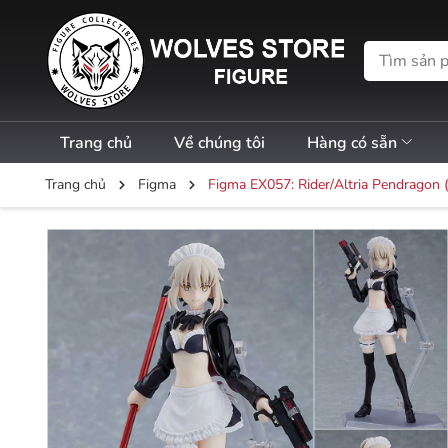
Trang chủ
Về chúng tôi
Hàng có sẵn
Trang chủ
Figma
Figma EX057: Rider/Altria Pendragon (