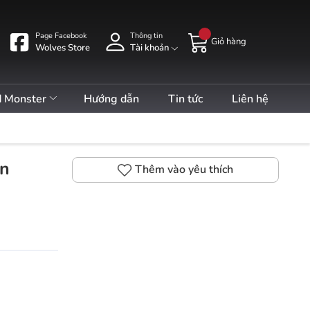
Page Facebook
Thông tin
Giỏ hàng
Wolves Store
Tài khoản
d Monster
Hướng dẫn
Tin tức
Liên hệ
on
Thêm vào yêu thích