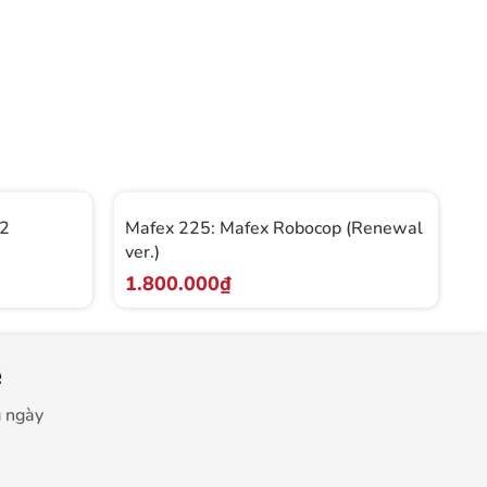
Hà
 2
Mafex 225: Mafex Robocop (Renewal
M
ver.)
Kn
1.800.000₫
1
e
g ngày