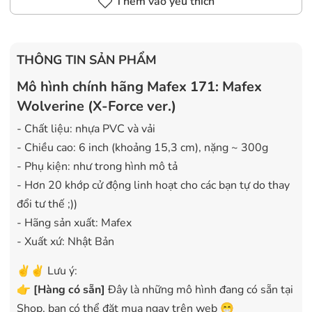
Thêm vào yêu thích
THÔNG TIN SẢN PHẨM
Mô hình chính hãng Mafex 171: Mafex
Wolverine (X-Force ver.)
- Chất liệu: nhựa PVC và vải
- Chiều cao: 6 inch (khoảng 15,3 cm), nặng ~ 300g
- Phụ kiện: như trong hình mô tả
- Hơn 20 khớp cử động linh hoạt cho các bạn tự do thay
đổi tư thế ;))
- Hãng sản xuất: Mafex
- Xuất xứ: Nhật Bản
✌️✌️ Lưu ý:
👉
[
Hàng có sẵn
]
Đây là những mô hình đang có sẵn tại
Shop, bạn có thể đặt mua ngay trên web 😁