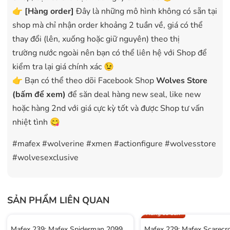
👉
[Hàng order]
Đây là những mô hình không có sẵn tại
shop mà chỉ nhận order khoảng 2 tuần về, giá có thể
thay đổi (lên, xuống hoặc giữ nguyên) theo thị
trường nước ngoài nên bạn có thể liên hệ với Shop để
kiểm tra lại giá chính xác 😉
👉 Bạn có thể theo dõi Facebook Shop
Wolves Store
(bấm để xem)
để săn deal hàng new seal, like new
hoặc hàng 2nd với giá cực kỳ tốt và được Shop tư vấn
nhiệt tình 😋
#mafex #wolverine #xmen #actionfigure #wolvesstore
#wolvesexclusive
SẢN PHẨM LIÊN QUAN
Hàng có sẵn
Mafex 239: Mafex Spiderman 2099
Mafex 229: Mafex Scarec