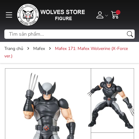
Trang chủ
Mafex
Mafex 171: Mafex Wolverine (X-Force
ver.)