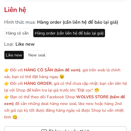
Liên hệ
Hình thức mua:
Hàng order (cần liên hệ để báo lại giá)
Hàng có sẵn
Hàng order (cần liên hệ để báo lại giá)
Loại:
Like new
Like new
New seal
👉 Đối với
HÀNG CÓ SẴN (bấm để xem)
, giá trên web là chính
xác, bạn có thể đặt hàng ngay 😉
👉 Đối với
HÀNG ORDER
, giá có thể chưa cập nhật, bạn cần liên hệ
lại với Shop để kiểm tra lại giá trước khi "Đặt cọc" 😁
👉 Bạn có thể theo dõi Facebook Shop
WOLVES STORE (bấm để
xem)
để săn những deal hàng new seal, like new hoặc hàng 2nd
với giá cực kỳ tốt được đăng hàng ngày và được Shop tư vấn nhiệt
tình 😋