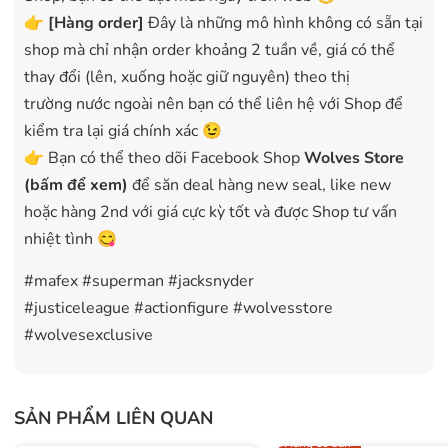
👉
[Hàng order]
Đây là những mô hình không có sẵn tại
shop mà chỉ nhận order khoảng 2 tuần về, giá có thể
thay đổi (lên, xuống hoặc giữ nguyên) theo thị
trường nước ngoài nên bạn có thể liên hệ với Shop để
kiểm tra lại giá chính xác 😉
👉 Bạn có thể theo dõi Facebook Shop
Wolves Store
(bấm để xem)
để săn deal hàng new seal, like new
hoặc hàng 2nd với giá cực kỳ tốt và được Shop tư vấn
nhiệt tình 😋
#mafex #superman #jacksnyder
#justiceleague #actionfigure #wolvesstore
#wolvesexclusive
SẢN PHẨM LIÊN QUAN
Hàng có sẵn