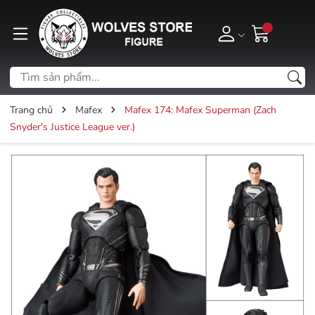
Trang chủ
Mafex
Mafex 174: Mafex Superman (Zach
Snyder's Justice League ver.)