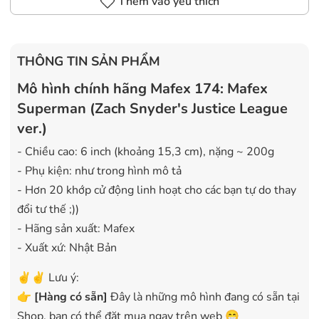
Thêm vào yêu thích
THÔNG TIN SẢN PHẨM
Mô hình chính hãng Mafex 174: Mafex
Superman (Zach Snyder's Justice League
ver.)
- Chiều cao: 6 inch (khoảng 15,3 cm), nặng ~ 200g
- Phụ kiện: như trong hình mô tả
- Hơn 20 khớp cử động linh hoạt cho các bạn tự do thay
đổi tư thế ;))
- Hãng sản xuất: Mafex
- Xuất xứ: Nhật Bản
✌️✌️ Lưu ý:
👉
[
Hàng có sẵn
]
Đây là những mô hình đang có sẵn tại
Shop, bạn có thể đặt mua ngay trên web 😁