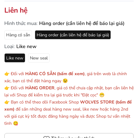
Liên hệ
Hình thức mua:
Hàng order (cần liên hệ để báo lại giá)
Hàng có sẵn
Hàng order (cần liên hệ để báo lại giá)
Loại:
Like new
Like new
New seal
👉 Đối với
HÀNG CÓ SẴN (bấm để xem)
, giá trên web là chính
xác, bạn có thể đặt hàng ngay 😉
👉 Đối với
HÀNG ORDER
, giá có thể chưa cập nhật, bạn cần liên hệ
lại với Shop để kiểm tra lại giá trước khi "Đặt cọc" 😁
👉 Bạn có thể theo dõi Facebook Shop
WOLVES STORE (bấm để
xem)
để săn những deal hàng new seal, like new hoặc hàng 2nd
với giá cực kỳ tốt được đăng hàng ngày và được Shop tư vấn nhiệt
tình 😋