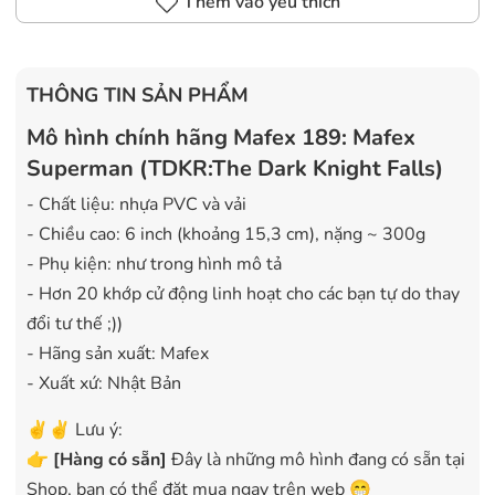
Thêm vào yêu thích
THÔNG TIN SẢN PHẨM
Mô hình chính hãng Mafex 189: Mafex
Superman (TDKR:The Dark Knight Falls)
- Chất liệu: nhựa PVC và vải
- Chiều cao: 6 inch (khoảng 15,3 cm), nặng ~ 300g
- Phụ kiện: như trong hình mô tả
- Hơn 20 khớp cử động linh hoạt cho các bạn tự do thay
đổi tư thế ;))
- Hãng sản xuất: Mafex
- Xuất xứ: Nhật Bản
✌️✌️ Lưu ý:
👉
[
Hàng có sẵn
]
Đây là những mô hình đang có sẵn tại
Shop, bạn có thể đặt mua ngay trên web 😁