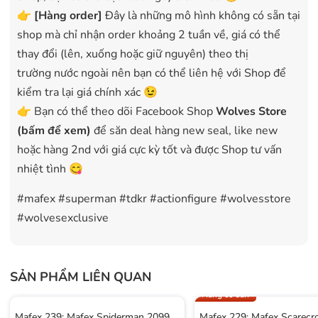
👉
[Hàng order]
Đây là những mô hình không có sẵn tại
shop mà chỉ nhận order khoảng 2 tuần về, giá có thể
thay đổi (lên, xuống hoặc giữ nguyên) theo thị
trường nước ngoài nên bạn có thể liên hệ với Shop để
kiểm tra lại giá chính xác 😉
👉 Bạn có thể theo dõi Facebook Shop
Wolves Store
(bấm để xem)
để săn deal hàng new seal, like new
hoặc hàng 2nd với giá cực kỳ tốt và được Shop tư vấn
nhiệt tình 😋
#mafex #superman #tdkr #actionfigure #wolvesstore
#wolvesexclusive
SẢN PHẨM LIÊN QUAN
Hàng có sẵn
Mafex 239: Mafex Spiderman 2099
Mafex 229: Mafex Scarec