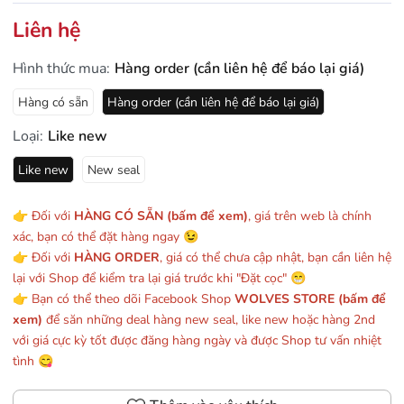
Liên hệ
Hình thức mua:
Hàng order (cần liên hệ để báo lại giá)
Hàng có sẵn
Hàng order (cần liên hệ để báo lại giá)
Loại:
Like new
Like new
New seal
👉 Đối với
HÀNG CÓ SẴN (bấm để xem)
, giá trên web là chính
xác, bạn có thể đặt hàng ngay 😉
👉 Đối với
HÀNG ORDER
, giá có thể chưa cập nhật, bạn cần liên hệ
lại với Shop để kiểm tra lại giá trước khi "Đặt cọc" 😁
👉 Bạn có thể theo dõi Facebook Shop
WOLVES STORE (bấm để
xem)
để săn những deal hàng new seal, like new hoặc hàng 2nd
với giá cực kỳ tốt được đăng hàng ngày và được Shop tư vấn nhiệt
tình 😋