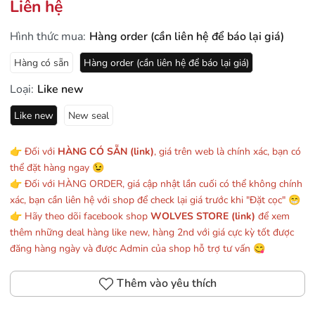
Liên hệ
Hình thức mua:
Hàng order (cần liên hệ để báo lại giá)
Hàng có sẵn
Hàng order (cần liên hệ để báo lại giá)
Loại:
Like new
Like new
New seal
👉 Đối với
HÀNG CÓ SẴN (link)
, giá trên web là chính xác, bạn có
thể đặt hàng ngay 😉
👉 Đối với HÀNG ORDER, giá cập nhật lần cuối có thể không chính
xác, bạn cần liên hệ với shop để check lại giá trước khi "Đặt cọc" 😁
👉 Hãy theo dõi facebook shop
WOLVES STORE (link)
để xem
thêm những deal hàng like new, hàng 2nd với giá cực kỳ tốt được
đăng hàng ngày và được Admin của shop hỗ trợ tư vấn 😋
Thêm vào yêu thích