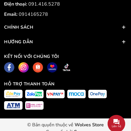
Điện thoại:
091.416.5278
Email:
0914165278
CHÍNH SÁCH
HƯỚNG DẪN
KẾT NỐI VỚI CHÚNG TÔI
HỖ TRỢ THANH TOÁN
© Bản quyền thuộc về
Wolves Store
Liên hệ