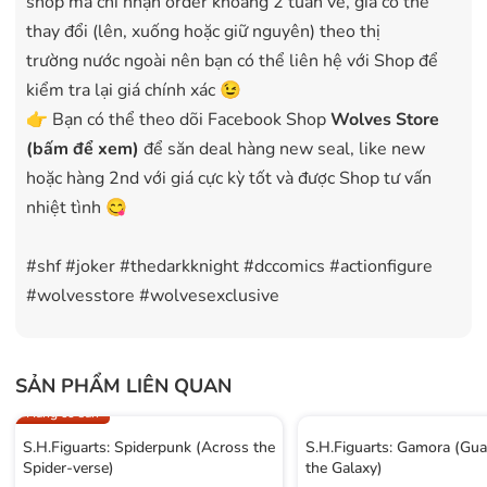
shop mà chỉ nhận order khoảng 2 tuần về, giá có thể
thay đổi (lên, xuống hoặc giữ nguyên) theo thị
trường nước ngoài nên bạn có thể liên hệ với Shop để
kiểm tra lại giá chính xác 😉
👉 Bạn có thể theo dõi Facebook Shop
Wolves Store
(bấm để xem)
để săn deal hàng new seal, like new
hoặc hàng 2nd với giá cực kỳ tốt và được Shop tư vấn
nhiệt tình 😋
#shf #joker #thedarkknight #dccomics #actionfigure
#wolvesstore #wolvesexclusive
SẢN PHẨM LIÊN QUAN
Like new
Hàng có sẵn
S.H.Figuarts: Spiderpunk (Across the
S.H.Figuarts: Gamora (Gua
Spider-verse)
the Galaxy)