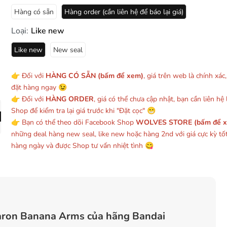
Hàng có sẵn
Hàng order (cần liên hệ để báo lại giá)
Loại:
Like new
Like new
New seal
👉 Đối với
HÀNG CÓ SẴN (bấm để xem)
, giá trên web là chính xác
đặt hàng ngay 😉
👉 Đối với
HÀNG ORDER
, giá có thể chưa cập nhật, bạn cần liên hệ l
Shop để kiểm tra lại giá trước khi "Đặt cọc" 😁
👉 Bạn có thể theo dõi Facebook Shop
WOLVES STORE (bấm để 
những deal hàng new seal, like new hoặc hàng 2nd với giá cực kỳ tố
hàng ngày và được Shop tư vấn nhiệt tình 😋
aron Banana Arms của hãng Bandai