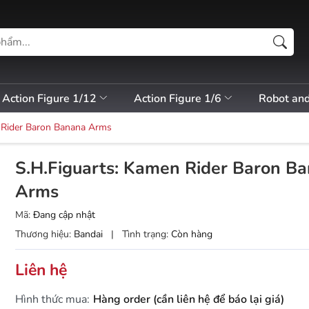
Action Figure 1/12
Action Figure 1/6
Robot an
 Rider Baron Banana Arms
S.H.Figuarts: Kamen Rider Baron B
Arms
Mã:
Đang cập nhật
Thương hiệu:
Bandai
|
Tình trạng:
Còn hàng
Liên hệ
Hình thức mua:
Hàng order (cần liên hệ để báo lại giá)