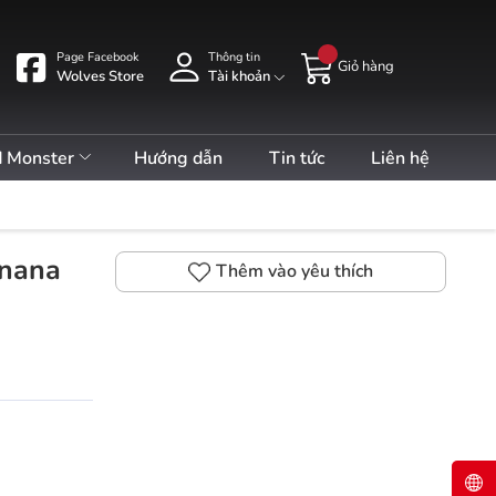
Page Facebook
Thông tin
Giỏ hàng
Wolves Store
Tài khoản
d Monster
Hướng dẫn
Tin tức
Liên hệ
anana
Thêm vào yêu thích