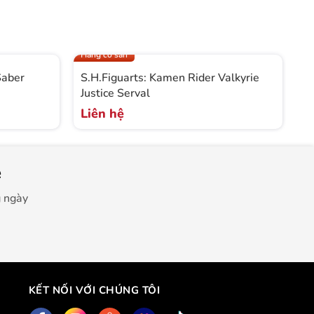
Like new
Li
Hàng có sẵn
Hà
Saber
S.H.Figuarts: Kamen Rider Valkyrie
S
Justice Serval
V
Liên hệ
L
e
g ngày
KẾT NỐI VỚI CHÚNG TÔI