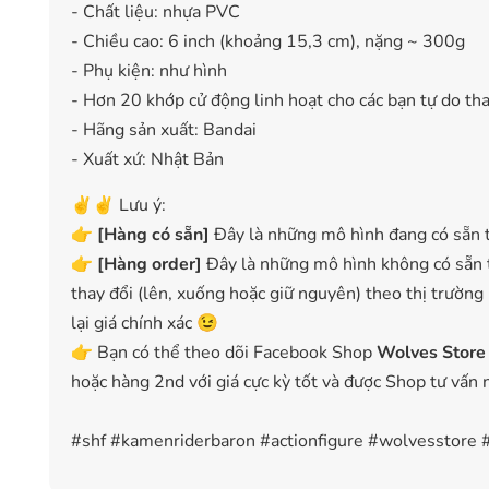
- Chất liệu: nhựa PVC
- Chiều cao: 6 inch (khoảng 15,3 cm), nặng ~ 300g
- Phụ kiện: như hình
- Hơn 20 khớp cử động linh hoạt cho các bạn tự do thay
- Hãng sản xuất: Bandai
- Xuất xứ: Nhật Bản
✌️✌️ Lưu ý:
👉
[
Hàng có sẵn
]
Đây là những mô hình đang có sẵn t
👉
[Hàng order]
Đây là những mô hình không có sẵn t
thay đổi (lên, xuống hoặc giữ nguyên) theo thị trường
lại giá chính xác 😉
👉 Bạn có thể theo dõi Facebook Shop
Wolves Store
hoặc hàng 2nd với giá cực kỳ tốt và được Shop tư vấn 
#shf #kamenriderbaron #actionfigure #wolvesstore 