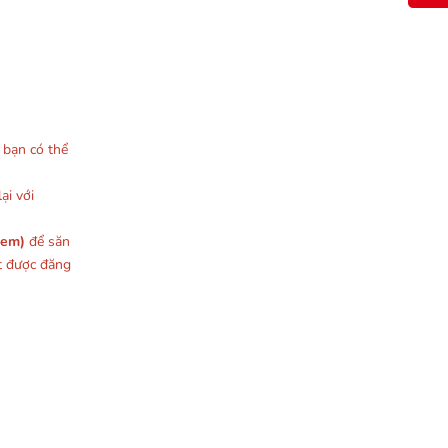
, bạn có thể
ại với
xem)
để săn
t được đăng