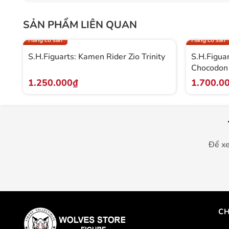
SẢN PHẨM LIÊN QUAN
Like new
Hàng có sẵn
Hàng có sẵn
S.H.Figuarts: Kamen Rider Zio Trinity
S.H.Figua
Chocodon
1.250.000₫
1.700.0
Để xe
CH