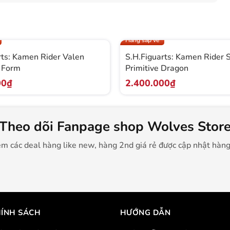
Like new
Hàng sắp về
rts: Kamen Rider Valen
S.H.Figuarts: Kamen Rider 
 Form
Primitive Dragon
00₫
2.400.000₫
Theo dõi Fanpage shop Wolves Stor
m các deal hàng like new, hàng 2nd giá rẻ được cập nhật hàn
ÍNH SÁCH
HƯỚNG DẪN