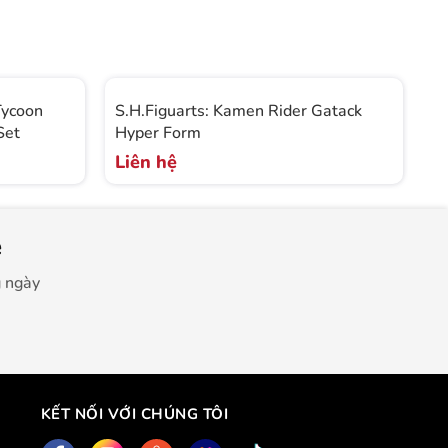
Tycoon
S.H.Figuarts: Kamen Rider Gatack
S
Set
Hyper Form
(
Liên hệ
L
e
g ngày
KẾT NỐI VỚI CHÚNG TÔI