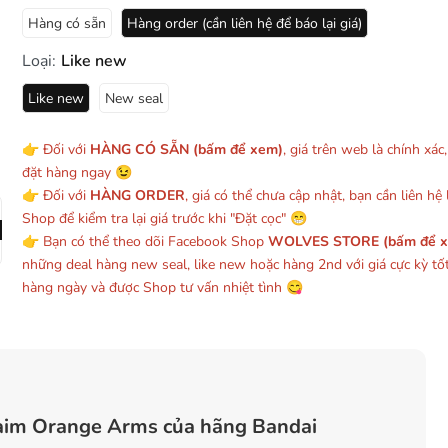
Hàng có sẵn
Hàng order (cần liên hệ để báo lại giá)
Loại:
Like new
Like new
New seal
👉 Đối với
HÀNG CÓ SẴN (bấm để xem)
, giá trên web là chính xác
đặt hàng ngay 😉
👉 Đối với
HÀNG ORDER
, giá có thể chưa cập nhật, bạn cần liên hệ l
Shop để kiểm tra lại giá trước khi "Đặt cọc" 😁
👉 Bạn có thể theo dõi Facebook Shop
WOLVES STORE (bấm để 
những deal hàng new seal, like new hoặc hàng 2nd với giá cực kỳ tố
hàng ngày và được Shop tư vấn nhiệt tình 😋
aim Orange Arms của hãng Bandai