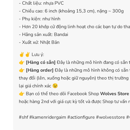
- Chất liệu: nhựa PVC
- Chiều cao: 6 inch (khoảng 15,3 cm), nặng ~ 300g
- Phụ kiện: như hình
- Hơn 20 khớp cử động linh hoạt cho các bạn tự do thay
- Hãng sản xuất: Bandai
- Xuất xứ: Nhật Bản
✌️✌️ Lưu ý:
👉
[
Hàng có sẵn
]
Đây là những mô hình đang có sẵn t
👉
[Hàng order]
Đây là những mô hình không có sẵn t
thay đổi (lên, xuống hoặc giữ nguyên) theo thị trường
lại giá chính xác 😉
👉 Bạn có thể theo dõi Facebook Shop
Wolves Store
hoặc hàng 2nd với giá cực kỳ tốt và được Shop tư vấn 
#shf #kamenridergaim #actionfigure #wolvesstore #