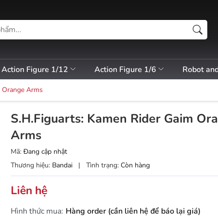
Action Figure 1/12
Action Figure 1/6
Robot an
m Orange Arms
S.H.Figuarts: Kamen Rider Gaim Or
Arms
Mã:
Đang cập nhật
Thương hiệu:
Bandai
|
Tình trạng:
Còn hàng
Liên hệ
Hình thức mua:
Hàng order (cần liên hệ để báo lại giá)