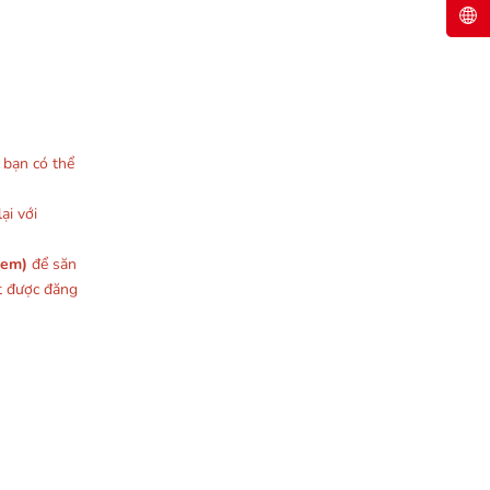
, bạn có thể
ại với
xem)
để săn
t được đăng