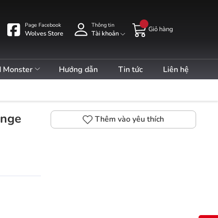
Page Facebook
Thông tin
Giỏ hàng
Wolves Store
Tài khoản
d Monster
Hướng dẫn
Tin tức
Liên hệ
ange
Thêm vào yêu thích