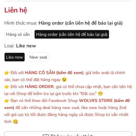
Liên hệ
Hình thức mua:
Hàng order (cần liên hệ để báo lại giá)
Hàng có sẵn
Hàng order (cần liên hệ để báo lại giá)
Loại:
Like new
Like new
New seal
👉 Đối với
HÀNG CÓ SẴN (bấm để xem)
, giá trên web là chính
xác, bạn có thể đặt hàng ngay 😉
👉 Đối với
HÀNG ORDER
, giá có thể chưa cập nhật, bạn cần liên hệ
lại với Shop để kiểm tra lại giá trước khi "Đặt cọc" 😁
👉 Bạn có thể theo dõi Facebook Shop
WOLVES STORE (bấm để
xem)
để săn những deal hàng new seal, like new hoặc hàng 2nd
với giá cực kỳ tốt được đăng hàng ngày và được Shop tư vấn nhiệt
tình 😋