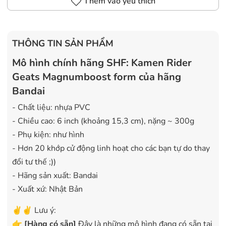
Thêm vào yêu thích
THÔNG TIN SẢN PHẨM
Mô hình chính hãng SHF: Kamen Rider
Geats Magnumboost form của hãng
Bandai
- Chất liệu: nhựa PVC
- Chiều cao: 6 inch (khoảng 15,3 cm), nặng ~ 300g
- Phụ kiện: như hình
- Hơn 20 khớp cử động linh hoạt cho các bạn tự do thay
đổi tư thế ;))
- Hãng sản xuất: Bandai
- Xuất xứ: Nhật Bản
✌️✌️ Lưu ý:
👉
[
Hàng có sẵn
]
Đây là những mô hình đang có sẵn tại