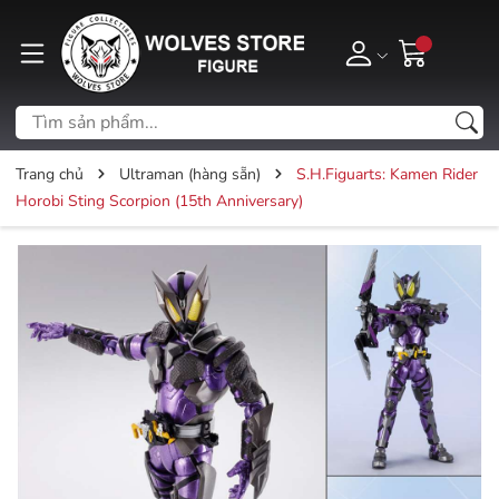
Trang chủ
Ultraman (hàng sẵn)
S.H.Figuarts: Kamen Rider
Horobi Sting Scorpion (15th Anniversary)