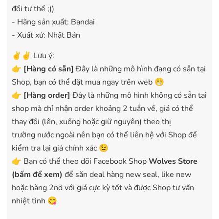
đổi tư thế ;))
- Hãng sản xuất: Bandai
- Xuất xứ: Nhật Bản
✌️✌️ Lưu ý:
👉
[
Hàng có sẵn
]
Đây là những mô hình đang có sẵn tại
Shop, bạn có thể đặt mua ngay trên web 😁
👉
[Hàng order]
Đây là những mô hình không có sẵn tại
shop mà chỉ nhận order khoảng 2 tuần về, giá có thể
thay đổi (lên, xuống hoặc giữ nguyên) theo thị
trường nước ngoài nên bạn có thể liên hệ với Shop để
kiểm tra lại giá chính xác 😉
👉 Bạn có thể theo dõi Facebook Shop
Wolves Store
(bấm để xem)
để săn deal hàng new seal, like new
hoặc hàng 2nd với giá cực kỳ tốt và được Shop tư vấn
nhiệt tình 😋