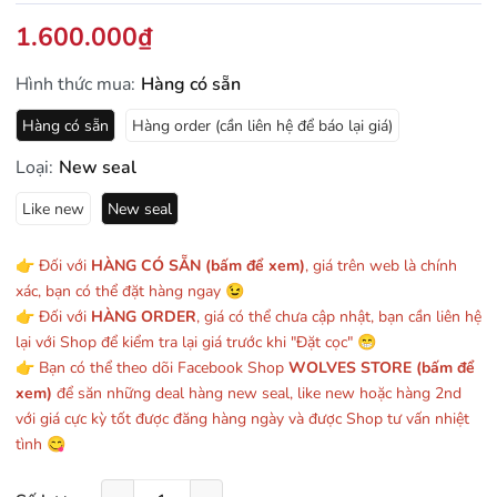
1.600.000₫
Hình thức mua:
Hàng có sẵn
Hàng có sẵn
Hàng order (cần liên hệ để báo lại giá)
Loại:
New seal
Like new
New seal
👉 Đối với
HÀNG CÓ SẴN (bấm để xem)
, giá trên web là chính
xác, bạn có thể đặt hàng ngay 😉
👉 Đối với
HÀNG ORDER
, giá có thể chưa cập nhật, bạn cần liên hệ
lại với Shop để kiểm tra lại giá trước khi "Đặt cọc" 😁
👉 Bạn có thể theo dõi Facebook Shop
WOLVES STORE (bấm để
xem)
để săn những deal hàng new seal, like new hoặc hàng 2nd
với giá cực kỳ tốt được đăng hàng ngày và được Shop tư vấn nhiệt
tình 😋