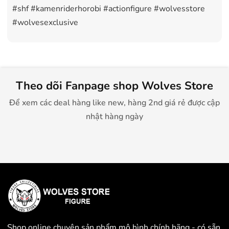
#shf #kamenriderhorobi #actionfigure #wolvesstore
#wolvesexclusive
Theo dõi Fanpage shop Wolves Store
Để xem các deal hàng like new, hàng 2nd giá rẻ được cập
nhật hàng ngày
Shop online chuyên sản phẩm mô hình chính hãng - có sẵn