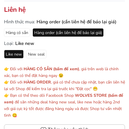
Liên hệ
Hình thức mua:
Hàng order (cần liên hệ để báo lại giá)
Hàng có sẵn
Hàng order (cần liên hệ để báo lại giá)
Loại:
Like new
Like new
New seal
👉 Đối với
HÀNG CÓ SẴN (bấm để xem)
, giá trên web là chính
xác, bạn có thể đặt hàng ngay 😉
👉 Đối với
HÀNG ORDER
, giá có thể chưa cập nhật, bạn cần liên hệ
lại với Shop để kiểm tra lại giá trước khi "Đặt cọc" 😁
👉 Bạn có thể theo dõi Facebook Shop
WOLVES STORE (bấm để
xem)
để săn những deal hàng new seal, like new hoặc hàng 2nd
với giá cực kỳ tốt được đăng hàng ngày và được Shop tư vấn nhiệt
tình 😋