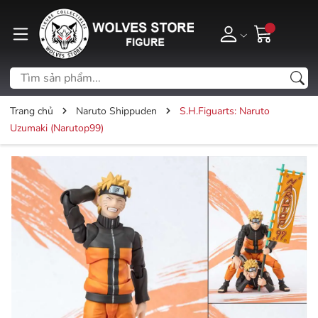
Trang chủ
Naruto Shippuden
S.H.Figuarts: Naruto
Uzumaki (Narutop99)