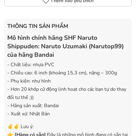
Thêm vào yêu thích
THÔNG TIN SẢN PHẨM
Mô hình chính hãng SHF Naruto
Shippuden: Naruto Uzumaki (Narutop99)
của hãng Bandai
- Chất liệu: nhựa PVC
- Chiều cao: 6 inch (khoảng 15,3 cm), nặng ~ 300g
- Phụ kiện: như hình
- Hơn 20 khớp cử động linh hoạt cho các bạn tự do thay
đổi tư thế ;))
- Hãng sản xuất: Bandai
- Xuất xứ: Nhật Bản
✌️✌️ Lưu ý:
👉
[
Hàng có sẵn
]
Đây là những mô hình đang có sẵn tại