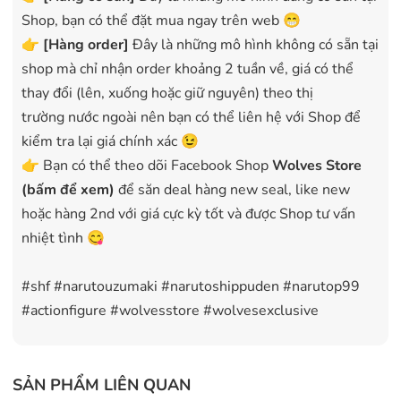
Shop, bạn có thể đặt mua ngay trên web 😁
👉
[Hàng order]
Đây là những mô hình không có sẵn tại
shop mà chỉ nhận order khoảng 2 tuần về, giá có thể
thay đổi (lên, xuống hoặc giữ nguyên) theo thị
trường nước ngoài nên bạn có thể liên hệ với Shop để
kiểm tra lại giá chính xác 😉
👉 Bạn có thể theo dõi Facebook Shop
Wolves Store
(bấm để xem)
để săn deal hàng new seal, like new
hoặc hàng 2nd với giá cực kỳ tốt và được Shop tư vấn
nhiệt tình 😋
#shf #narutouzumaki #narutoshippuden #narutop99
#actionfigure #wolvesstore #wolvesexclusive
SẢN PHẨM LIÊN QUAN
Like new