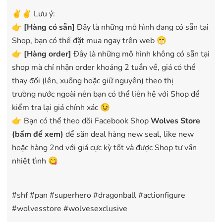
✌️✌️ Lưu ý:
👉
[
Hàng có sẵn
]
Đây là những mô hình đang có sẵn tại
Shop, bạn có thể đặt mua ngay trên web 😁
👉
[Hàng order]
Đây là những mô hình không có sẵn tại
shop mà chỉ nhận order khoảng 2 tuần về, giá có thể
thay đổi (lên, xuống hoặc giữ nguyên) theo thị
trường nước ngoài nên bạn có thể liên hệ với Shop để
kiểm tra lại giá chính xác 😉
👉 Bạn có thể theo dõi Facebook Shop
Wolves Store
(bấm để xem)
để săn deal hàng new seal, like new
hoặc hàng 2nd với giá cực kỳ tốt và được Shop tư vấn
nhiệt tình 😋
#shf #pan #superhero #dragonball #actionfigure
#wolvesstore #wolvesexclusive