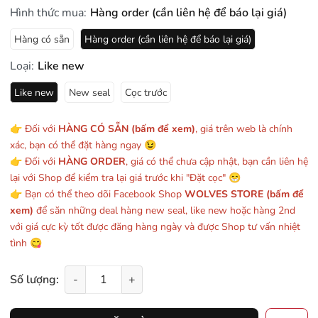
Hình thức mua:
Hàng order (cần liên hệ để báo lại giá)
Hàng có sẵn
Hàng order (cần liên hệ để báo lại giá)
Loại:
Like new
Like new
New seal
Cọc trước
👉 Đối với
HÀNG CÓ SẴN (bấm để xem)
, giá trên web là chính
xác, bạn có thể đặt hàng ngay 😉
👉 Đối với
HÀNG ORDER
, giá có thể chưa cập nhật, bạn cần liên hệ
lại với Shop để kiểm tra lại giá trước khi "Đặt cọc" 😁
👉 Bạn có thể theo dõi Facebook Shop
WOLVES STORE (bấm để
xem)
để săn những deal hàng new seal, like new hoặc hàng 2nd
với giá cực kỳ tốt được đăng hàng ngày và được Shop tư vấn nhiệt
tình 😋
Số lượng:
-
+