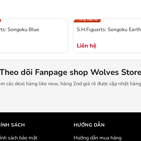
Hàng sắp về
rts: Songoku Blue
S.H.Figuarts: Songoku Earth
Liên hệ
Theo dõi Fanpage shop Wolves Stor
m các deal hàng like new, hàng 2nd giá rẻ được cập nhật hàn
ÍNH SÁCH
HƯỚNG DẪN
ính sách bảo mật
Hướng dẫn mua hàng