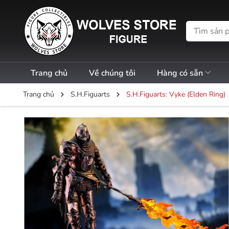
Trang chủ
Về chúng tôi
Hàng có sẵn
Trang chủ
S.H.Figuarts
S.H.Figuarts: Vyke (Elden Ring)