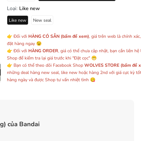
Loại:
Like new
Like new
New seal
👉 Đối với
HÀNG CÓ SẴN (bấm để xem)
, giá trên web là chính xác
đặt hàng ngay 😉
👉 Đối với
HÀNG ORDER
, giá có thể chưa cập nhật, bạn cần liên hệ l
Shop để kiểm tra lại giá trước khi "Đặt cọc" 😁
👉 Bạn có thể theo dõi Facebook Shop
WOLVES STORE (bấm để 
những deal hàng new seal, like new hoặc hàng 2nd với giá cực kỳ tố
hàng ngày và được Shop tư vấn nhiệt tình 😋
g) của Bandai