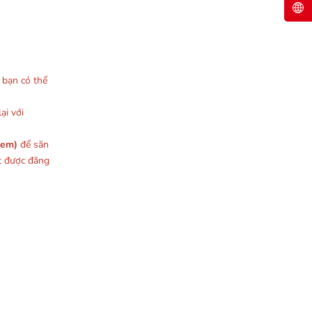
, bạn có thể
ại với
xem)
để săn
t được đăng