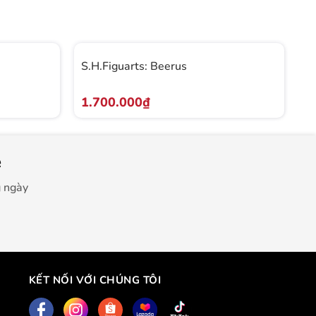
Li
Hà
S.H.Figuarts: Beerus
S
Ji
1.700.000₫
L
e
g ngày
KẾT NỐI VỚI CHÚNG TÔI