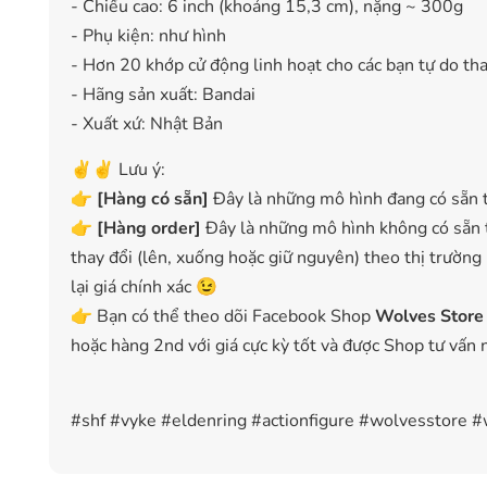
- Chiều cao: 6 inch (khoảng 15,3 cm), nặng ~ 300g
- Phụ kiện: như hình
- Hơn 20 khớp cử động linh hoạt cho các bạn tự do thay
- Hãng sản xuất: Bandai
- Xuất xứ: Nhật Bản
✌️✌️ Lưu ý:
👉
[
Hàng có sẵn
]
Đây là những mô hình đang có sẵn t
👉
[Hàng order]
Đây là những mô hình không có sẵn t
thay đổi (lên, xuống hoặc giữ nguyên) theo thị trường
lại giá chính xác 😉
👉 Bạn có thể theo dõi Facebook Shop
Wolves Store
hoặc hàng 2nd với giá cực kỳ tốt và được Shop tư vấn 
#shf #vyke #eldenring #actionfigure #wolvesstore 