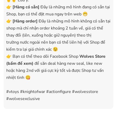
✌️✌️ Lưu ý:
👉
[
Hàng có sẵn
]
Đây là những mô hình đang có sẵn tại
Shop, bạn có thể đặt mua ngay trên web 😁
👉
[Hàng order]
Đây là những mô hình không có sẵn tại
shop mà chỉ nhận order khoảng 2 tuần về, giá có thể
thay đổi (lên, xuống hoặc giữ nguyên) theo thị
trường nước ngoài nên bạn có thể liên hệ với Shop để
kiểm tra lại giá chính xác 😉
👉 Bạn có thể theo dõi Facebook Shop
Wolves Store
(bấm để xem)
để săn deal hàng new seal, like new
hoặc hàng 2nd với giá cực kỳ tốt và được Shop tư vấn
nhiệt tình 😋
#vtoys #knightofwar #actionfigure #wolvesstore
#wolvesexclusive