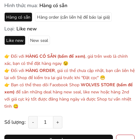
Hình thức mua:
Hàng có sẵn
Hàng có sẵn
Hàng order (cần liên hệ để báo lại giá)
Loại:
Like new
Like new
New seal
👉 Đối với
HÀNG CÓ SẴN (bấm để xem)
, giá trên web là chính
xác, bạn có thể đặt hàng ngay 😉
👉 Đối với
HÀNG ORDER
, giá có thể chưa cập nhật, bạn cần liên hệ
lại với Shop để kiểm tra lại giá trước khi "Đặt cọc" 😁
👉 Bạn có thể theo dõi Facebook Shop
WOLVES STORE (bấm để
xem)
để săn những deal hàng new seal, like new hoặc hàng 2nd
với giá cực kỳ tốt được đăng hàng ngày và được Shop tư vấn nhiệt
tình 😋
Số lượng:
-
+