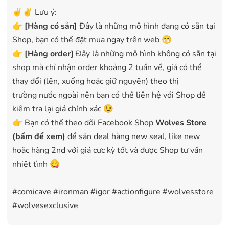
✌️✌️ Lưu ý:
👉
[
Hàng có sẵn
]
Đây là những mô hình đang có sẵn tại
Shop, bạn có thể đặt mua ngay trên web 😁
👉
[Hàng order]
Đây là những mô hình không có sẵn tại
shop mà chỉ nhận order khoảng 2 tuần về, giá có thể
thay đổi (lên, xuống hoặc giữ nguyên) theo thị
trường nước ngoài nên bạn có thể liên hệ với Shop để
kiểm tra lại giá chính xác 😉
👉 Bạn có thể theo dõi Facebook Shop
Wolves Store
(bấm để xem)
để săn deal hàng new seal, like new
hoặc hàng 2nd với giá cực kỳ tốt và được Shop tư vấn
nhiệt tình 😋
#comicave #ironman #igor #actionfigure #wolvesstore
#wolvesexclusive