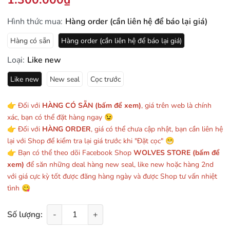
Hình thức mua:
Hàng order (cần liên hệ để báo lại giá)
Hàng có sẵn
Hàng order (cần liên hệ để báo lại giá)
Loại:
Like new
Like new
New seal
Cọc trước
👉 Đối với
HÀNG CÓ SẴN (bấm để xem)
, giá trên web là chính
xác, bạn có thể đặt hàng ngay 😉
👉 Đối với
HÀNG ORDER
, giá có thể chưa cập nhật, bạn cần liên hệ
lại với Shop để kiểm tra lại giá trước khi "Đặt cọc" 😁
👉 Bạn có thể theo dõi Facebook Shop
WOLVES STORE (bấm để
xem)
để săn những deal hàng new seal, like new hoặc hàng 2nd
với giá cực kỳ tốt được đăng hàng ngày và được Shop tư vấn nhiệt
tình 😋
Số lượng:
-
+