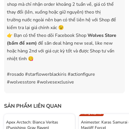
shop mà chỉ nhận order khoảng 2 tuần về, giá có thể
thay đổi (lên, xuống hoặc giữ nguyên) theo thị
trường nước ngoài nên bạn có thể liên hệ với Shop để
kiểm tra lại giá chính xác 😉
👉 Bạn có thể theo dõi Facebook Shop
Wolves Store
(bấm để xem)
để săn deal hàng new seal, like new
hoặc hàng 2nd với giá cực kỳ tốt và được Shop tư vấn
nhiệt tình 😋
#rosado #starflowerblackiris #actionfigure
#wolvesstore #wolvesexclusive
SẢN PHẨM LIÊN QUAN
Hàng sắp về
Apex Arctech: Bianca Veritas
Animester: Karas Samurai
(Punishing: Gray Raven)
Mastiff Force)