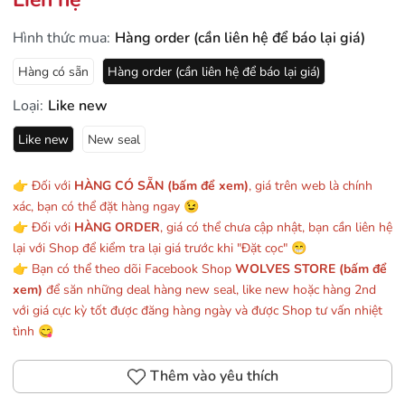
Hình thức mua:
Hàng order (cần liên hệ để báo lại giá)
Hàng có sẵn
Hàng order (cần liên hệ để báo lại giá)
Loại:
Like new
Like new
New seal
👉 Đối với
HÀNG CÓ SẴN (bấm để xem)
, giá trên web là chính
xác, bạn có thể đặt hàng ngay 😉
👉 Đối với
HÀNG ORDER
, giá có thể chưa cập nhật, bạn cần liên hệ
lại với Shop để kiểm tra lại giá trước khi "Đặt cọc" 😁
👉 Bạn có thể theo dõi Facebook Shop
WOLVES STORE (bấm để
xem)
để săn những deal hàng new seal, like new hoặc hàng 2nd
với giá cực kỳ tốt được đăng hàng ngày và được Shop tư vấn nhiệt
tình 😋
Thêm vào yêu thích