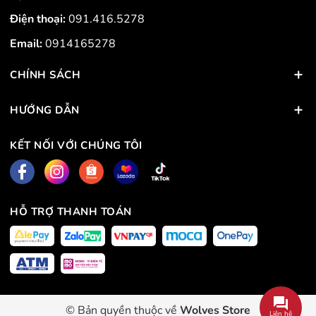
Điện thoại:
091.416.5278
Email:
0914165278
CHÍNH SÁCH
HƯỚNG DẪN
KẾT NỐI VỚI CHÚNG TÔI
HỖ TRỢ THANH TOÁN
© Bản quyền thuộc về
Wolves Store
Liên hệ