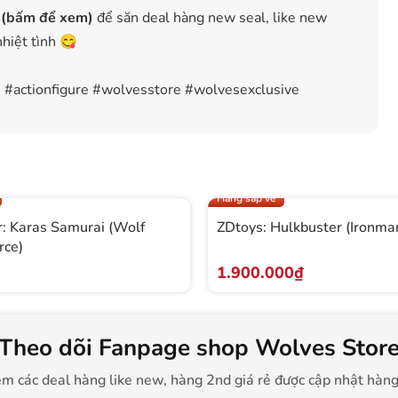
 (bấm để xem)
để săn deal hàng new seal, like new
nhiệt tình 😋
 #actionfigure #wolvesstore #wolvesexclusive
Hàng sắp về
: Karas Samurai (Wolf
ZDtoys: Hulkbuster (Ironm
rce)
1.900.000₫
Theo dõi Fanpage shop Wolves Stor
m các deal hàng like new, hàng 2nd giá rẻ được cập nhật hàn