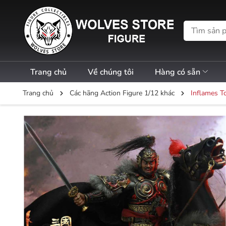
Trang chủ
Về chúng tôi
Hàng có sẵn
Trang chủ
Các hãng Action Figure 1/12 khác
Inflames To