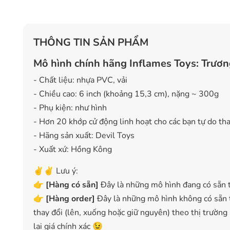
THÔNG TIN SẢN PHẨM
Mô hình chính hãng Inflames Toys: Trương
- Chất liệu: nhựa PVC, vải
- Chiều cao: 6 inch (khoảng 15,3 cm), nặng ~ 300g
- Phụ kiện: như hình
- Hơn 20 khớp cử động linh hoạt cho các bạn tự do thay
- Hãng sản xuất: Devil Toys
- Xuất xứ: Hồng Kông
✌️✌️ Lưu ý:
👉
[
Hàng có sẵn
]
Đây là những mô hình đang có sẵn t
👉
[Hàng order]
Đây là những mô hình không có sẵn t
thay đổi (lên, xuống hoặc giữ nguyên) theo thị trường
lại giá chính xác 😉