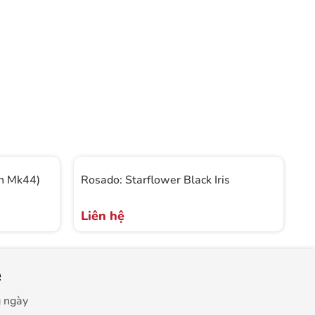
an Mk44)
Rosado: Starflower Black Iris
Su
(
Liên hệ
L
e
g ngày