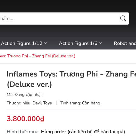
Action Figure 1/12
Action Figure 1/6
Robot an
ys: Trương Phi - Zhang Fei (Deluxe ver.)
Inflames Toys: Trương Phi - Zhang F
(Deluxe ver.)
Mã:
Đang cập nhật
Thương hiệu:
Devil Toys
|
Tình trạng:
Còn hàng
3.800.000₫
Hình thức mua:
Hàng order (cần liên hệ để báo lại giá)