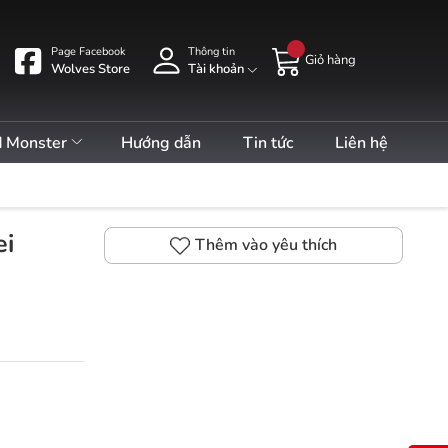
Page Facebook
Thông tin
Giỏ hàng
Wolves Store
Tài khoản
d Monster
Hướng dẫn
Tin tức
Liên hệ
ei
Thêm vào yêu thích