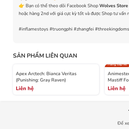
👉 Bạn có thể theo dõi Facebook Shop
Wolves Store
hoặc hàng 2nd với giá cực kỳ tốt và được Shop tư vấn 
#inflamestoys #truongphi #zhangfei #threekingdoms
SẢN PHẨM LIÊN QUAN
Hàng sắp về
Apex Arctech: Bianca Veritas
Animester
(Punishing: Gray Raven)
Mastiff Fo
Liên hệ
Liên hệ
Để xe