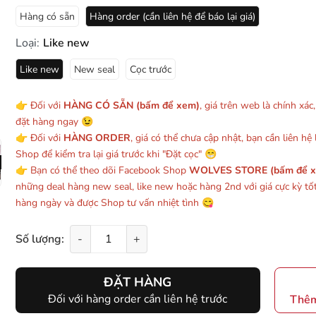
Hàng có sẵn
Hàng order (cần liên hệ để báo lại giá)
Loại:
Like new
Like new
New seal
Cọc trước
👉 Đối với
HÀNG CÓ SẴN (bấm để xem)
, giá trên web là chính xác
đặt hàng ngay 😉
👉 Đối với
HÀNG ORDER
, giá có thể chưa cập nhật, bạn cần liên hệ l
Shop để kiểm tra lại giá trước khi "Đặt cọc" 😁
👉 Bạn có thể theo dõi Facebook Shop
WOLVES STORE (bấm để 
những deal hàng new seal, like new hoặc hàng 2nd với giá cực kỳ tố
hàng ngày và được Shop tư vấn nhiệt tình 😋
Số lượng:
-
+
ĐẶT HÀNG
Đối với hàng order cần liên hệ trước
Thêm