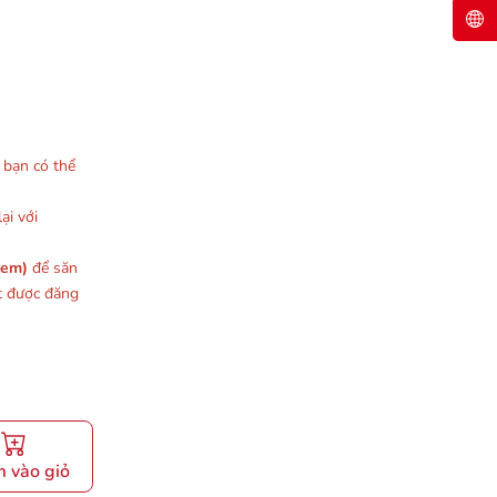
, bạn có thể
ại với
xem)
để săn
t được đăng
 vào giỏ