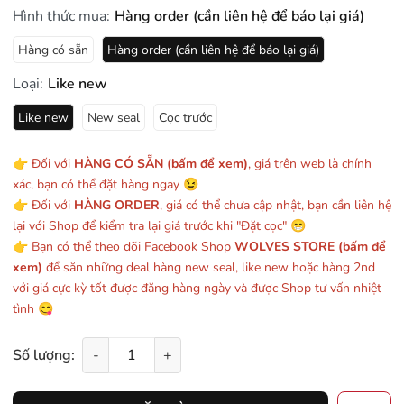
Hình thức mua:
Hàng order (cần liên hệ để báo lại giá)
Hàng có sẵn
Hàng order (cần liên hệ để báo lại giá)
Loại:
Like new
Like new
New seal
Cọc trước
👉 Đối với
HÀNG CÓ SẴN (bấm để xem)
, giá trên web là chính
xác, bạn có thể đặt hàng ngay 😉
👉 Đối với
HÀNG ORDER
, giá có thể chưa cập nhật, bạn cần liên hệ
lại với Shop để kiểm tra lại giá trước khi "Đặt cọc" 😁
👉 Bạn có thể theo dõi Facebook Shop
WOLVES STORE (bấm để
xem)
để săn những deal hàng new seal, like new hoặc hàng 2nd
với giá cực kỳ tốt được đăng hàng ngày và được Shop tư vấn nhiệt
tình 😋
Số lượng:
-
+