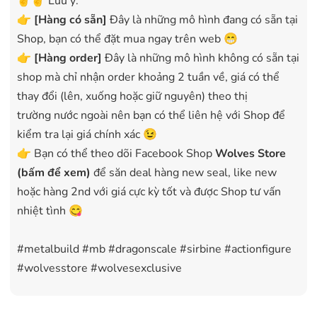
✌️✌️ Lưu ý:
👉
[
Hàng có sẵn
]
Đây là những mô hình đang có sẵn tại
Shop, bạn có thể đặt mua ngay trên web 😁
👉
[Hàng order]
Đây là những mô hình không có sẵn tại
shop mà chỉ nhận order khoảng 2 tuần về, giá có thể
thay đổi (lên, xuống hoặc giữ nguyên) theo thị
trường nước ngoài nên bạn có thể liên hệ với Shop để
kiểm tra lại giá chính xác 😉
👉 Bạn có thể theo dõi Facebook Shop
Wolves Store
(bấm để xem)
để săn deal hàng new seal, like new
hoặc hàng 2nd với giá cực kỳ tốt và được Shop tư vấn
nhiệt tình 😋
#metalbuild #mb #dragonscale #sirbine #actionfigure
#wolvesstore #wolvesexclusive