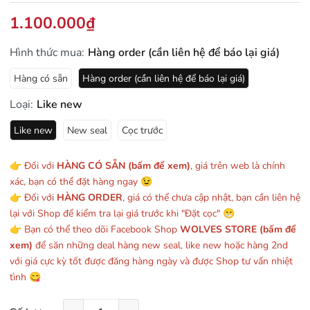
1.100.000₫
Hình thức mua:
Hàng order (cần liên hệ để báo lại giá)
Hàng có sẵn
Hàng order (cần liên hệ để báo lại giá)
Loại:
Like new
Like new
New seal
Cọc trước
👉 Đối với
HÀNG CÓ SẴN (bấm để xem)
, giá trên web là chính
xác, bạn có thể đặt hàng ngay 😉
👉 Đối với
HÀNG ORDER
, giá có thể chưa cập nhật, bạn cần liên hệ
lại với Shop để kiểm tra lại giá trước khi "Đặt cọc" 😁
👉 Bạn có thể theo dõi Facebook Shop
WOLVES STORE (bấm để
xem)
để săn những deal hàng new seal, like new hoặc hàng 2nd
với giá cực kỳ tốt được đăng hàng ngày và được Shop tư vấn nhiệt
tình 😋