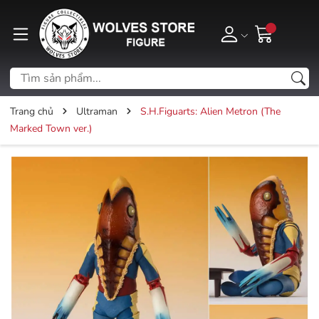
Trang chủ
Ultraman
S.H.Figuarts: Alien Metron (The
Marked Town ver.)