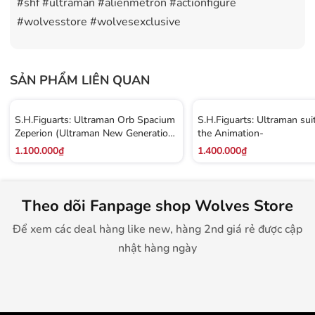
#shf #ultraman #alienmetron #actionfigure
#wolvesstore #wolvesexclusive
SẢN PHẨM LIÊN QUAN
S.H.Figuarts: Ultraman Orb Spacium
S.H.Figuarts: Ultraman sui
Zeperion (Ultraman New Generation
the Animation-
Stars ver.)
1.100.000₫
1.400.000₫
Theo dõi Fanpage shop Wolves Store
Để xem các deal hàng like new, hàng 2nd giá rẻ được cập
nhật hàng ngày