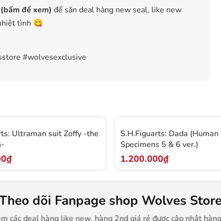
 (bấm để xem)
để săn deal hàng new seal, like new
nhiệt tình 😋
sstore #wolvesexclusive
ts: Ultraman suit Zoffy -the
S.H.Figuarts: Dada (Human
n-
Specimens 5 & 6 ver.)
00₫
1.200.000₫
Theo dõi Fanpage shop Wolves Stor
m các deal hàng like new, hàng 2nd giá rẻ được cập nhật hàn