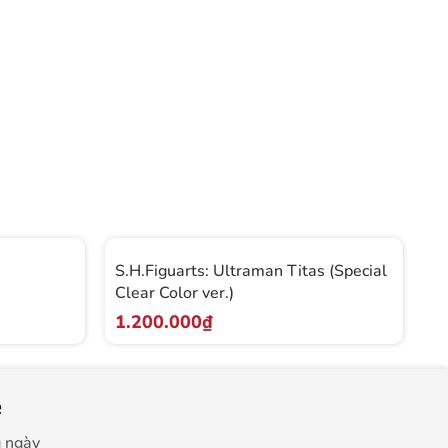
S.H.Figuarts: Ultraman Titas (Special
S.
Clear Color ver.)
Co
1.200.000₫
1
e
g ngày