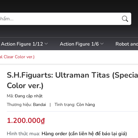
Action Figure 1/12
Action Figure 1/6
Robot an
l Clear Color ver.)
S.H.Figuarts: Ultraman Titas (Specia
Color ver.)
Mã:
Đang cập nhật
Thương hiệu:
Bandai
|
Tình trạng:
Còn hàng
1.200.000₫
Hình thức mua:
Hàng order (cần liên hệ để báo lại giá)