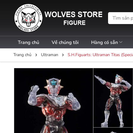
Trang chủ
Về chúng tôi
Hàng có sẵn
Trang chủ
Ultraman
S.H.Figuarts: Ultraman Titas (Specia