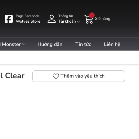
Page Facebook
Thông tin
Giỏ hàng
Wolves Store
Tài khoản
d Monster
Hướng dẫn
Tin tức
Liên hệ
l Clear
Thêm vào yêu thích