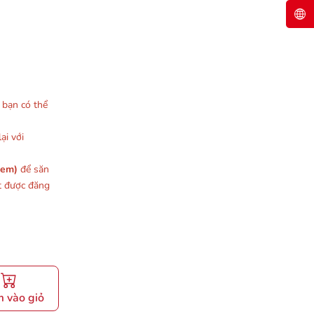
, bạn có thể
ại với
xem)
để săn
t được đăng
 vào giỏ