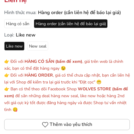
Hình thức mua:
Hàng order (cần liên hệ để báo lại giá)
Hàng có sẵn
Hàng order (cần liên hệ để báo lại giá)
Loại:
Like new
Like new
New seal
👉 Đối với
HÀNG CÓ SẴN (bấm để xem)
, giá trên web là chính
xác, bạn có thể đặt hàng ngay 😉
👉 Đối với
HÀNG ORDER
, giá có thể chưa cập nhật, bạn cần liên hệ
lại với Shop để kiểm tra lại giá trước khi "Đặt cọc" 😁
👉 Bạn có thể theo dõi Facebook Shop
WOLVES STORE (bấm để
xem)
để săn những deal hàng new seal, like new hoặc hàng 2nd
với giá cực kỳ tốt được đăng hàng ngày và được Shop tư vấn nhiệt
tình 😋
Thêm vào yêu thích