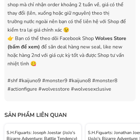
shop mà chỉ nhận order khoảng 2 tuần về, giá có thể
thay đổi (lên, xuống hoặc giữ nguyên) theo thị
trường nước ngoài nên bạn có thể liên hệ với Shop để
kiểm tra lại giá chính xác 😉
👉 Bạn có thể theo dõi Facebook Shop
Wolves Store
(bấm để xem)
để săn deal hàng new seal, like new
hoặc hàng 2nd với giá cực kỳ tốt và được Shop tư vấn
nhiệt tình 😋
#shf #kaijuno9 #monster9 #kaijuno8 #monster8
#actionfigure #wolvesstore #wolvesexclusive
SẢN PHẨM LIÊN QUAN
S.H.Figuarts: Joseph Joestar (JoJo's
S.H.Figuarts: Jonathan Joe
Bizarre Adventure: Battle Tendency)
(JoJo's Bizarre Adventure: 