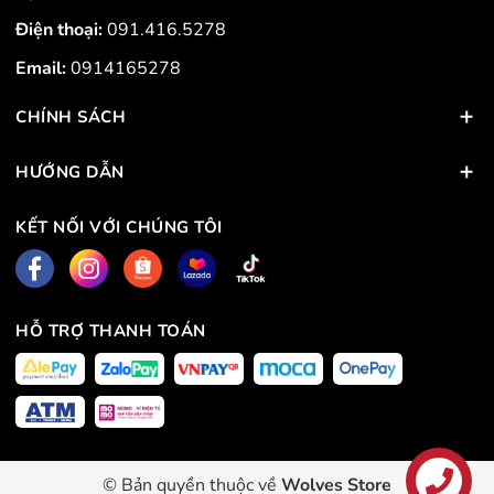
Điện thoại:
091.416.5278
Email:
0914165278
CHÍNH SÁCH
HƯỚNG DẪN
KẾT NỐI VỚI CHÚNG TÔI
HỖ TRỢ THANH TOÁN
© Bản quyền thuộc về
Wolves Store
Liên hệ