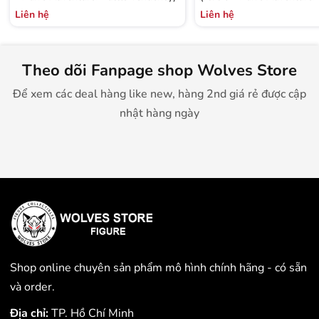
Tendency)
Liên hệ
Liên hệ
Theo dõi Fanpage shop Wolves Store
Để xem các deal hàng like new, hàng 2nd giá rẻ được cập
nhật hàng ngày
Shop online chuyên sản phẩm mô hình chính hãng - có sẵn
và order.
Địa chỉ:
TP. Hồ Chí Minh