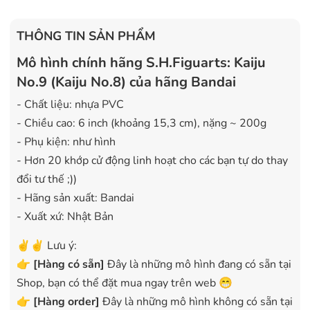
THÔNG TIN SẢN PHẨM
Mô hình chính hãng S.H.Figuarts: Kaiju
No.9 (Kaiju No.8) của hãng Bandai
- Chất liệu: nhựa PVC
- Chiều cao: 6 inch (khoảng 15,3 cm), nặng ~ 200g
- Phụ kiện: như hình
- Hơn 20 khớp cử động linh hoạt cho các bạn tự do thay
đổi tư thế ;))
- Hãng sản xuất: Bandai
- Xuất xứ: Nhật Bản
✌️✌️ Lưu ý:
👉
[
Hàng có sẵn
]
Đây là những mô hình đang có sẵn tại
Shop, bạn có thể đặt mua ngay trên web 😁
👉
[Hàng order]
Đây là những mô hình không có sẵn tại