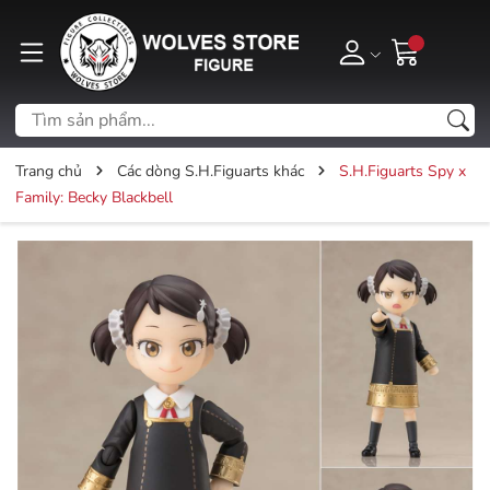
Trang chủ
Các dòng S.H.Figuarts khác
S.H.Figuarts Spy x
Family: Becky Blackbell