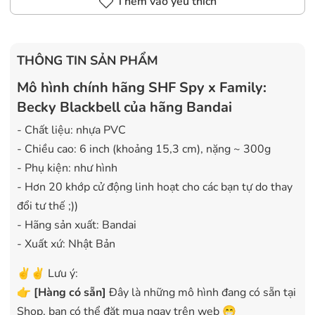
Thêm vào yêu thích
THÔNG TIN SẢN PHẨM
Mô hình chính hãng SHF Spy x Family:
Becky Blackbell của hãng Bandai
- Chất liệu: nhựa PVC
- Chiều cao: 6 inch (khoảng 15,3 cm), nặng ~ 300g
- Phụ kiện: như hình
- Hơn 20 khớp cử động linh hoạt cho các bạn tự do thay
đổi tư thế ;))
- Hãng sản xuất: Bandai
- Xuất xứ: Nhật Bản
✌️✌️ Lưu ý:
👉
[
Hàng có sẵn
]
Đây là những mô hình đang có sẵn tại
Shop, bạn có thể đặt mua ngay trên web 😁