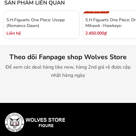
SẢN PHẨM LIÊN QUAN
Hàng sắp về
S.H.Figuarts One Piece: Usopp
S.H.Figuarts One Piece: D
(Romance Dawn)
Mihawk -Hawkeye-
Liên hệ
2.450.000₫
Theo dõi Fanpage shop Wolves Store
Để xem các deal hàng like new, hàng 2nd giá rẻ được cập
nhật hàng ngày