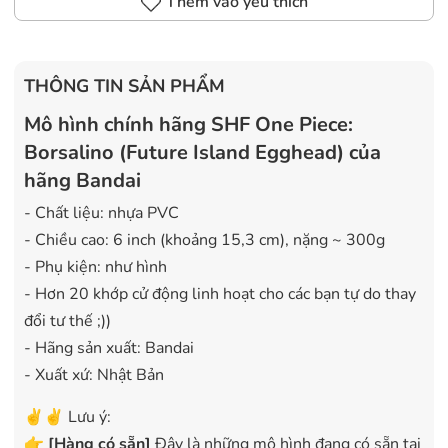
Thêm vào yêu thích
THÔNG TIN SẢN PHẨM
Mô hình chính hãng SHF One Piece:
Borsalino (Future Island Egghead) của
hãng Bandai
- Chất liệu: nhựa PVC
- Chiều cao: 6 inch (khoảng 15,3 cm), nặng ~ 300g
- Phụ kiện: như hình
- Hơn 20 khớp cử động linh hoạt cho các bạn tự do thay
đổi tư thế ;))
- Hãng sản xuất: Bandai
- Xuất xứ: Nhật Bản
✌️✌️ Lưu ý:
👉
[
Hàng có sẵn
]
Đây là những mô hình đang có sẵn tại