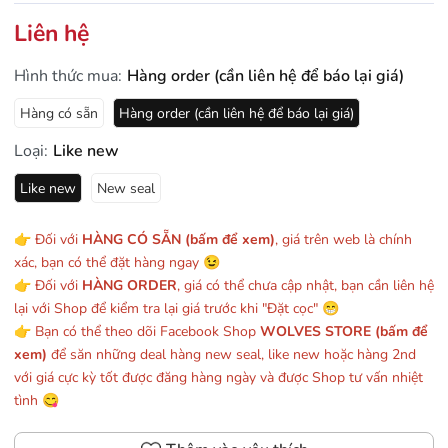
Liên hệ
Hình thức mua:
Hàng order (cần liên hệ để báo lại giá)
Hàng có sẵn
Hàng order (cần liên hệ để báo lại giá)
Loại:
Like new
Like new
New seal
👉 Đối với
HÀNG CÓ SẴN (bấm để xem)
, giá trên web là chính
xác, bạn có thể đặt hàng ngay 😉
👉 Đối với
HÀNG ORDER
, giá có thể chưa cập nhật, bạn cần liên hệ
lại với Shop để kiểm tra lại giá trước khi "Đặt cọc" 😁
👉 Bạn có thể theo dõi Facebook Shop
WOLVES STORE (bấm để
xem)
để săn những deal hàng new seal, like new hoặc hàng 2nd
với giá cực kỳ tốt được đăng hàng ngày và được Shop tư vấn nhiệt
tình 😋