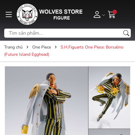
Trang chủ
One Piece
S.H.Figuarts One Piece: Borsalino
(Future Island Egghead)