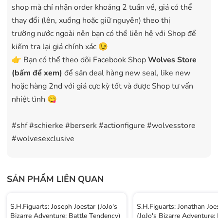
shop mà chỉ nhận order khoảng 2 tuần về, giá có thể
thay đổi (lên, xuống hoặc giữ nguyên) theo thị
trường nước ngoài nên bạn có thể liên hệ với Shop để
kiểm tra lại giá chính xác 😉
👉 Bạn có thể theo dõi Facebook Shop
Wolves Store
(bấm để xem)
để săn deal hàng new seal, like new
hoặc hàng 2nd với giá cực kỳ tốt và được Shop tư vấn
nhiệt tình 😋
#shf #schierke #berserk #actionfigure #wolvesstore
#wolvesexclusive
SẢN PHẨM LIÊN QUAN
S.H.Figuarts: Joseph Joestar (JoJo's
S.H.Figuarts: Jonathan Joe
Bizarre Adventure: Battle Tendency)
(JoJo's Bizarre Adventure: 