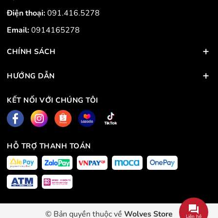
Điện thoại:
091.416.5278
Email:
0914165278
CHÍNH SÁCH
HƯỚNG DẪN
KẾT NỐI VỚI CHÚNG TÔI
HỖ TRỢ THANH TOÁN
© Bản quyền thuộc về
Wolves Store
Liên hệ