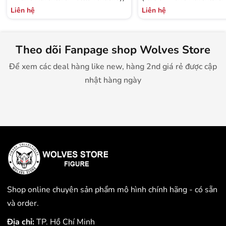
Tendency)
Liên hệ
Liên hệ
Theo dõi Fanpage shop Wolves Store
Để xem các deal hàng like new, hàng 2nd giá rẻ được cập
nhật hàng ngày
Shop online chuyên sản phẩm mô hình chính hãng - có sẵn
và order.
Địa chỉ:
TP. Hồ Chí Minh