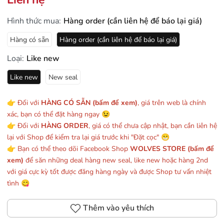
Hình thức mua:
Hàng order (cần liên hệ để báo lại giá)
Hàng có sẵn
Hàng order (cần liên hệ để báo lại giá)
Loại:
Like new
Like new
New seal
👉 Đối với
HÀNG CÓ SẴN (bấm để xem)
, giá trên web là chính
xác, bạn có thể đặt hàng ngay 😉
👉 Đối với
HÀNG ORDER
, giá có thể chưa cập nhật, bạn cần liên hệ
lại với Shop để kiểm tra lại giá trước khi "Đặt cọc" 😁
👉 Bạn có thể theo dõi Facebook Shop
WOLVES STORE (bấm để
xem)
để săn những deal hàng new seal, like new hoặc hàng 2nd
với giá cực kỳ tốt được đăng hàng ngày và được Shop tư vấn nhiệt
tình 😋
Thêm vào yêu thích