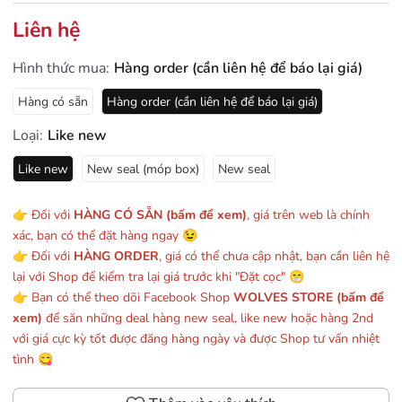
Liên hệ
Hình thức mua:
Hàng order (cần liên hệ để báo lại giá)
Hàng có sẵn
Hàng order (cần liên hệ để báo lại giá)
Loại:
Like new
Like new
New seal (móp box)
New seal
👉 Đối với
HÀNG CÓ SẴN (bấm để xem)
, giá trên web là chính
xác, bạn có thể đặt hàng ngay 😉
👉 Đối với
HÀNG ORDER
, giá có thể chưa cập nhật, bạn cần liên hệ
lại với Shop để kiểm tra lại giá trước khi "Đặt cọc" 😁
👉 Bạn có thể theo dõi Facebook Shop
WOLVES STORE (bấm để
xem)
để săn những deal hàng new seal, like new hoặc hàng 2nd
với giá cực kỳ tốt được đăng hàng ngày và được Shop tư vấn nhiệt
tình 😋