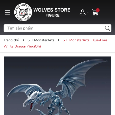
Trang chủ
S.H.MonsterArts
S.H.MonsterArts: Blue-Eyes
White Dragon (YugiOh)