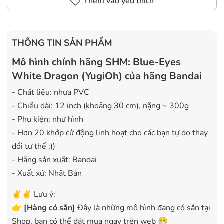
Thêm vào yêu thích
THÔNG TIN SẢN PHẨM
Mô hình chính hãng SHM: Blue-Eyes
White Dragon (YugiOh) của hãng Bandai
- Chất liệu: nhựa PVC
- Chiều dài: 12 inch (khoảng 30 cm), nặng ~ 300g
- Phụ kiện: như hình
- Hơn 20 khớp cử động linh hoạt cho các bạn tự do thay
đổi tư thế ;))
- Hãng sản xuất: Bandai
- Xuất xứ: Nhật Bản
✌️✌️ Lưu ý:
👉
[
Hàng có sẵn
]
Đây là những mô hình đang có sẵn tại
Shop, bạn có thể đặt mua ngay trên web 😁