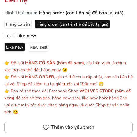
Hình thức mua:
Hàng order (cần liên hệ để báo lại giá)
Hàng có sẵn
Hàng order (cần liên hệ để báo lại giá)
Loại:
Like new
Like new
New seal
👉 Đối với
HÀNG CÓ SẴN (bấm để xem)
, giá trên web là chính
xác, bạn có thể đặt hàng ngay 😉
👉 Đối với
HÀNG ORDER
, giá có thể chưa cập nhật, bạn cần liên hệ
lại với Shop để kiểm tra lại giá trước khi "Đặt cọc" 😁
👉 Bạn có thể theo dõi Facebook Shop
WOLVES STORE (bấm để
xem)
để săn những deal hàng new seal, like new hoặc hàng 2nd
với giá cực kỳ tốt được đăng hàng ngày và được Shop tư vấn nhiệt
tình 😋
Thêm vào yêu thích