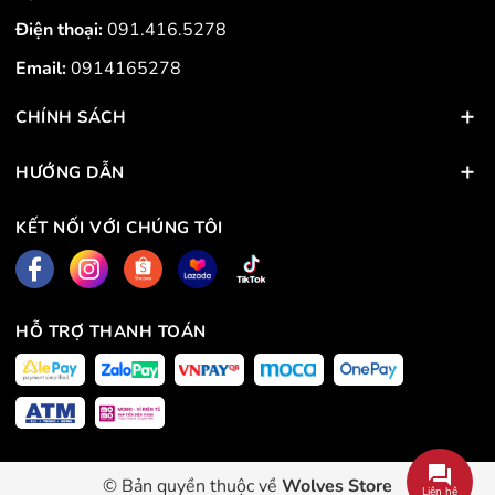
Điện thoại:
091.416.5278
Email:
0914165278
CHÍNH SÁCH
HƯỚNG DẪN
KẾT NỐI VỚI CHÚNG TÔI
HỖ TRỢ THANH TOÁN
© Bản quyền thuộc về
Wolves Store
Liên hệ