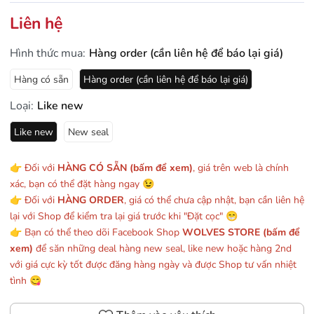
Liên hệ
Hình thức mua:
Hàng order (cần liên hệ để báo lại giá)
Hàng có sẵn
Hàng order (cần liên hệ để báo lại giá)
Loại:
Like new
Like new
New seal
👉 Đối với
HÀNG CÓ SẴN (bấm để xem)
, giá trên web là chính
xác, bạn có thể đặt hàng ngay 😉
👉 Đối với
HÀNG ORDER
, giá có thể chưa cập nhật, bạn cần liên hệ
lại với Shop để kiểm tra lại giá trước khi "Đặt cọc" 😁
👉 Bạn có thể theo dõi Facebook Shop
WOLVES STORE (bấm để
xem)
để săn những deal hàng new seal, like new hoặc hàng 2nd
với giá cực kỳ tốt được đăng hàng ngày và được Shop tư vấn nhiệt
tình 😋