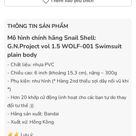
Thêm vào yêu thích
THÔNG TIN SẢN PHẨM
Mô hình chính hãng Snail Shell:
G.N.Project vol 1.5 WOLF-001 Swimsuit
plain body
- Chất liệu: nhựa PVC
- Chiều cao: 6 inch (khoảng 15,3 cm), nặng ~ 300g
- Phụ kiện: như hình (* Hàng 2nd thiếu sợi dây nối vũ khi
*)
- Hơn 20 khớp cử động linh hoạt cho các bạn tự do thay
đổi tư thế ;))
- Hãng sản xuất: Bandai
- Xuất xứ: Hồng Kông
✌️✌️ Lưu ý: