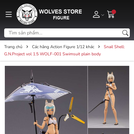
Trang chủ
Các hãng Action Figure 1/12 khác
Snail Shell:
G.N.Project vol 1.5 WOLF-001 Swimsuit plain body