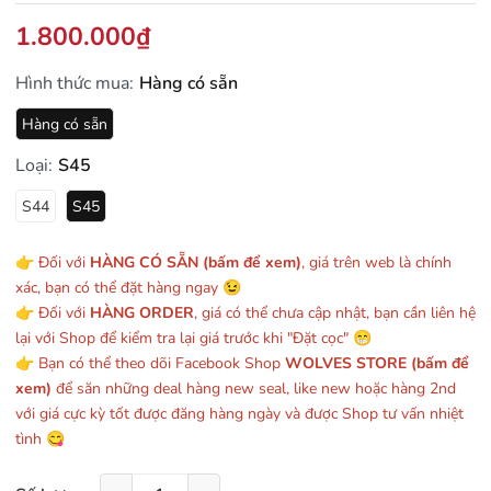
1.800.000₫
Hình thức mua:
Hàng có sẵn
Hàng có sẵn
Loại:
S45
S44
S45
👉 Đối với
HÀNG CÓ SẴN (bấm để xem)
, giá trên web là chính
xác, bạn có thể đặt hàng ngay 😉
👉 Đối với
HÀNG ORDER
, giá có thể chưa cập nhật, bạn cần liên hệ
lại với Shop để kiểm tra lại giá trước khi "Đặt cọc" 😁
👉 Bạn có thể theo dõi Facebook Shop
WOLVES STORE (bấm để
xem)
để săn những deal hàng new seal, like new hoặc hàng 2nd
với giá cực kỳ tốt được đăng hàng ngày và được Shop tư vấn nhiệt
tình 😋