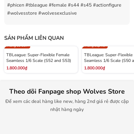
#phicen #tbleague #female #s44 #s45 #actionfigure
#wolvesstore #wolvesexclusive
SẢN PHẨM LIÊN QUAN
Hàng có sẵn
Hàng sắp về
TBLeague: Super-Flexible Female
TBLeague: Super-Flexible
Seamless 1/6 Scale (S52 and S53)
Seamless 1/6 Scale (S50 
1.800.000₫
1.800.000₫
Theo dõi Fanpage shop Wolves Store
Để xem các deal hàng like new, hàng 2nd giá rẻ được cập
nhật hàng ngày