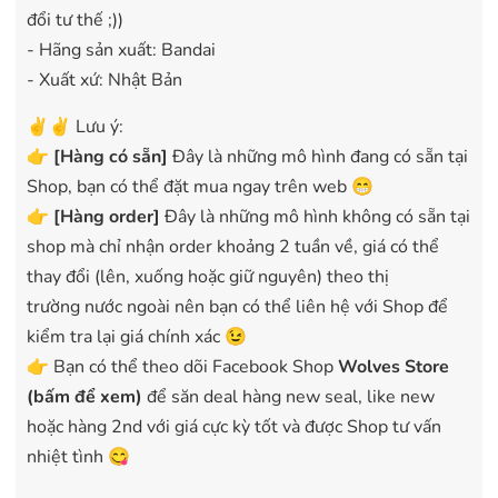
đổi tư thế ;))
- Hãng sản xuất: Bandai
- Xuất xứ: Nhật Bản
✌️✌️ Lưu ý:
👉
[
Hàng có sẵn
]
Đây là những mô hình đang có sẵn tại
Shop, bạn có thể đặt mua ngay trên web 😁
👉
[Hàng order]
Đây là những mô hình không có sẵn tại
shop mà chỉ nhận order khoảng 2 tuần về, giá có thể
thay đổi (lên, xuống hoặc giữ nguyên) theo thị
trường nước ngoài nên bạn có thể liên hệ với Shop để
kiểm tra lại giá chính xác 😉
👉 Bạn có thể theo dõi Facebook Shop
Wolves Store
(bấm để xem)
để săn deal hàng new seal, like new
hoặc hàng 2nd với giá cực kỳ tốt và được Shop tư vấn
nhiệt tình 😋