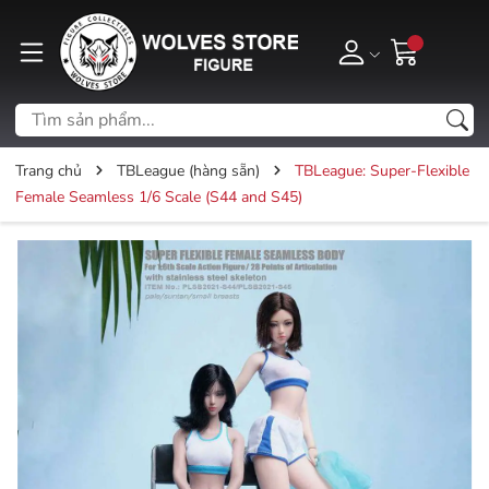
Trang chủ
TBLeague (hàng sẵn)
TBLeague: Super-Flexible
Female Seamless 1/6 Scale (S44 and S45)