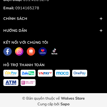
Email:
0914165278
CHÍNH SÁCH
HƯỚNG DẪN
KẾT NỐI VỚI CHÚNG TÔI
HỖ TRỢ THANH TOÁN
© Bản quyền thuộc về
Wolves Store
Cung cấp bởi
Sapo