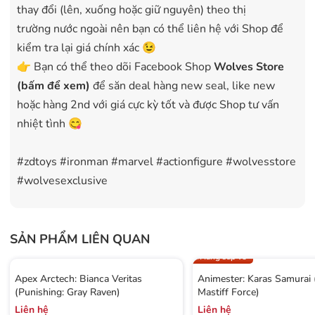
thay đổi (lên, xuống hoặc giữ nguyên) theo thị
trường nước ngoài nên bạn có thể liên hệ với Shop để
kiểm tra lại giá chính xác 😉
👉 Bạn có thể theo dõi Facebook Shop
Wolves Store
(bấm để xem)
để săn deal hàng new seal, like new
hoặc hàng 2nd với giá cực kỳ tốt và được Shop tư vấn
nhiệt tình 😋
#zdtoys #ironman #marvel #actionfigure #wolvesstore
#wolvesexclusive
SẢN PHẨM LIÊN QUAN
Hàng sắp về
Apex Arctech: Bianca Veritas
Animester: Karas Samurai
(Punishing: Gray Raven)
Mastiff Force)
Liên hệ
Liên hệ