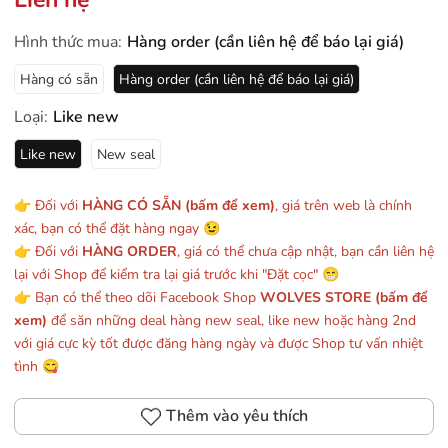
Hình thức mua:
Hàng order (cần liên hệ để báo lại giá)
Hàng có sẵn
Hàng order (cần liên hệ để báo lại giá)
Loại:
Like new
Like new
New seal
👉 Đối với
HÀNG CÓ SẴN (bấm để xem)
, giá trên web là chính
xác, bạn có thể đặt hàng ngay 😉
👉 Đối với
HÀNG ORDER
, giá có thể chưa cập nhật, bạn cần liên hệ
lại với Shop để kiểm tra lại giá trước khi "Đặt cọc" 😁
👉 Bạn có thể theo dõi Facebook Shop
WOLVES STORE (bấm để
xem)
để săn những deal hàng new seal, like new hoặc hàng 2nd
với giá cực kỳ tốt được đăng hàng ngày và được Shop tư vấn nhiệt
tình 😋
Thêm vào yêu thích