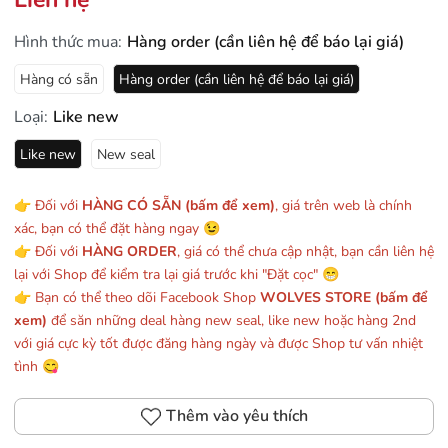
Hình thức mua:
Hàng order (cần liên hệ để báo lại giá)
Hàng có sẵn
Hàng order (cần liên hệ để báo lại giá)
Loại:
Like new
Like new
New seal
👉 Đối với
HÀNG CÓ SẴN (bấm để xem)
, giá trên web là chính
xác, bạn có thể đặt hàng ngay 😉
👉 Đối với
HÀNG ORDER
, giá có thể chưa cập nhật, bạn cần liên hệ
lại với Shop để kiểm tra lại giá trước khi "Đặt cọc" 😁
👉 Bạn có thể theo dõi Facebook Shop
WOLVES STORE (bấm để
xem)
để săn những deal hàng new seal, like new hoặc hàng 2nd
với giá cực kỳ tốt được đăng hàng ngày và được Shop tư vấn nhiệt
tình 😋
Thêm vào yêu thích