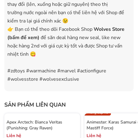
thay đổi (lên, xuống hoặc giữ nguyên) theo thị
trường nước ngoài nên bạn có thể liên hệ với Shop để
kiểm tra lại giá chính xác 😉
👉 Bạn có thể theo dõi Facebook Shop
Wolves Store
(bấm để xem)
để săn deal hàng new seal, like new
hoặc hàng 2nd với giá cực kỳ tốt và được Shop tư vấn
nhiệt tình 😋
#zdtoys #warmachine #marvel #actionfigure
#wolvesstore #wolvesexclusive
SẢN PHẨM LIÊN QUAN
Hàng sắp về
Apex Arctech: Bianca Veritas
Animester: Karas Samurai
(Punishing: Gray Raven)
Mastiff Force)
Liên hệ
Liên hệ