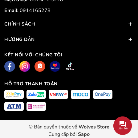
Email:
0914165278
CHÍNH SÁCH
HƯỚNG DẪN
KẾT NỐI VỚI CHÚNG TÔI
HỖ TRỢ THANH TOÁN
© Bản quyền thuộc về
Wolves Store
Liên hệ
Cung cấp bởi
Sapo