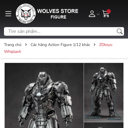
Trang chủ
Các hãng Action Figure 1/12 khác
ZDtoys:
Whiplash